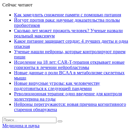
Сейчас читают
Как замедлить снижение памяти с помощью питания
Йогурт против рака: научные доказательства пользы
пробиотиков
Сколько лет может прожить человек? Ученые назвали
реальный максимум
Какое питание защищает сердце: 4 лучших диеты и одна
опасная
Ученые нашли нейроны, которые контролируют прием
пищи
Исцеление на 18 лет: CAR-T-терапия открывает новые
горизонты в лечении нейробластомы
Новые данные о роли BCAA в метаболизме скелетных
мышц
Новые вирусные угрозы: как человечеству
подготовиться к следующей пандемии
Революционная терапия: одно введение для контроля
холестерина на годы
Нейроны перегружаются: новая причина когнитивного
старения обнаружена
Медицина и наука