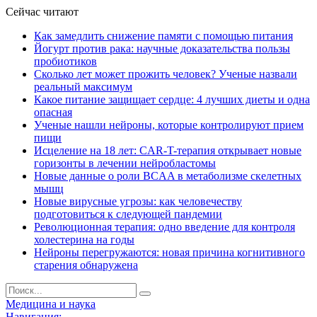
Сейчас читают
Как замедлить снижение памяти с помощью питания
Йогурт против рака: научные доказательства пользы
пробиотиков
Сколько лет может прожить человек? Ученые назвали
реальный максимум
Какое питание защищает сердце: 4 лучших диеты и одна
опасная
Ученые нашли нейроны, которые контролируют прием
пищи
Исцеление на 18 лет: CAR-T-терапия открывает новые
горизонты в лечении нейробластомы
Новые данные о роли BCAA в метаболизме скелетных
мышц
Новые вирусные угрозы: как человечеству
подготовиться к следующей пандемии
Революционная терапия: одно введение для контроля
холестерина на годы
Нейроны перегружаются: новая причина когнитивного
старения обнаружена
Медицина и наука
Навигация: