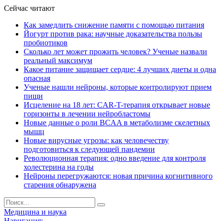
Сейчас читают
Как замедлить снижение памяти с помощью питания
Йогурт против рака: научные доказательства пользы
пробиотиков
Сколько лет может прожить человек? Ученые назвали
реальный максимум
Какое питание защищает сердце: 4 лучших диеты и одна
опасная
Ученые нашли нейроны, которые контролируют прием
пищи
Исцеление на 18 лет: CAR-T-терапия открывает новые
горизонты в лечении нейробластомы
Новые данные о роли BCAA в метаболизме скелетных
мышц
Новые вирусные угрозы: как человечеству
подготовиться к следующей пандемии
Революционная терапия: одно введение для контроля
холестерина на годы
Нейроны перегружаются: новая причина когнитивного
старения обнаружена
Медицина и наука
Навигация: