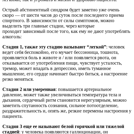
Острый абстинентный синдром будет заметно уже очень
скоро — от шести часов до суток после последнего приема
спиртного. В зависимости от силы симптомов, можно
выделить три главные стадии, через которые
проходит зависимый после того, как ему не дают употреблять
алкоголь:
Стадия 1, также эту стадию называют “легкой”
: человек
ведет себя беспокойно, его мучает бессонница, тошнота,
проявляется боль в животе и / или появляется рвота, он
отказывается от употребления пищи, чувствует усталость,
тремор, может впадать в депрессию, иметь туманное
мышление, его сердце начинает быстро биться, а настроение
резко меняться.
Стадия 2
или умеренная
: повышается артериальное
давление, может также увеличиваться температура тела и
дыхания, сердечный ритм становится нерегулярным, можно
заметить спутанность сознания, сильное потоотделение,
раздражительность и, опять же, резкие перемены настроения у
пациента.
Стадия 3 еще ее называют белой горячкой или тяжелой
стадией
: у человека появляются галлюцинации, он