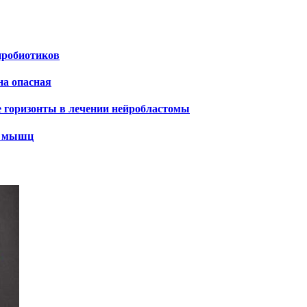
пробиотиков
на опасная
е горизонты в лечении нейробластомы
х мышц