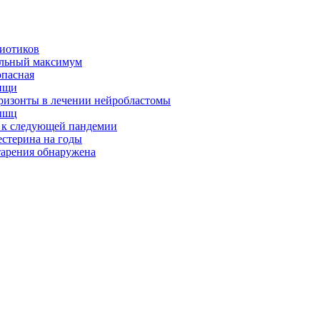
биотиков
альный максимум
опасная
ищи
оризонты в лечении нейробластомы
ышц
я к следующей пандемии
естерина на годы
тарения обнаружена