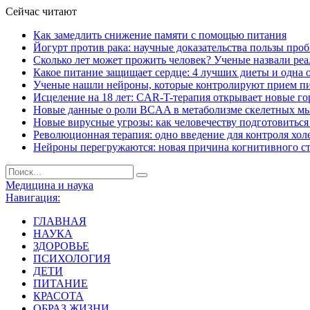
Сейчас читают
Как замедлить снижение памяти с помощью питания
Йогурт против рака: научные доказательства пользы про
Сколько лет может прожить человек? Ученые назвали ре
Какое питание защищает сердце: 4 лучших диеты и одна 
Ученые нашли нейроны, которые контролируют прием п
Исцеление на 18 лет: CAR-T-терапия открывает новые г
Новые данные о роли BCAA в метаболизме скелетных м
Новые вирусные угрозы: как человечеству подготовитьс
Революционная терапия: одно введение для контроля хол
Нейроны перегружаются: новая причина когнитивного с
Медицина и наука
Навигация:
ГЛАВНАЯ
НАУКА
ЗДОРОВЬЕ
ПСИХОЛОГИЯ
ДЕТИ
ПИТАНИЕ
КРАСОТА
ОБРАЗ ЖИЗНИ