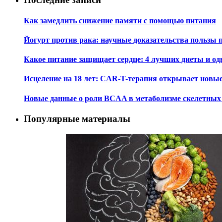
Как замедлить снижение памяти с помощью питания
Йогурт против рака: научные доказательства пользы 
Какое питание защищает сердце: 4 лучших диеты и од
Исцеление на 18 лет: CAR-T-терапия открывает новы
Новые данные о роли BCAA в метаболизме скелетны
Популярные материалы