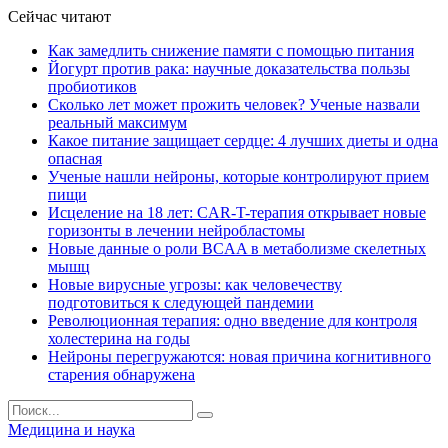
Сейчас читают
Как замедлить снижение памяти с помощью питания
Йогурт против рака: научные доказательства пользы
пробиотиков
Сколько лет может прожить человек? Ученые назвали
реальный максимум
Какое питание защищает сердце: 4 лучших диеты и одна
опасная
Ученые нашли нейроны, которые контролируют прием
пищи
Исцеление на 18 лет: CAR-T-терапия открывает новые
горизонты в лечении нейробластомы
Новые данные о роли BCAA в метаболизме скелетных
мышц
Новые вирусные угрозы: как человечеству
подготовиться к следующей пандемии
Революционная терапия: одно введение для контроля
холестерина на годы
Нейроны перегружаются: новая причина когнитивного
старения обнаружена
Медицина и наука