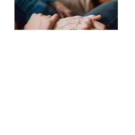
18.02.2025
Сколько лет может прожить
человек? Ученые назвали
реальный максимум
Мы на одноклассниках
О ресурсе
Редакция