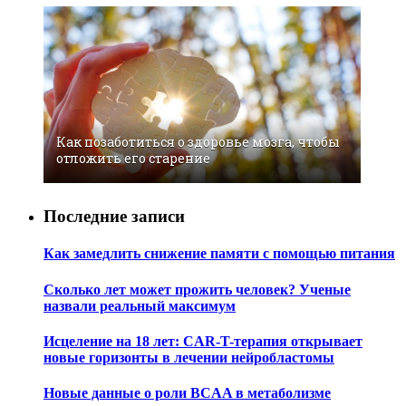
Как позаботиться о здоровье мозга, чтобы
отложить его старение
Последние записи
Как замедлить снижение памяти с помощью питания
Сколько лет может прожить человек? Ученые
назвали реальный максимум
Исцеление на 18 лет: CAR-T-терапия открывает
новые горизонты в лечении нейробластомы
Новые данные о роли BCAA в метаболизме