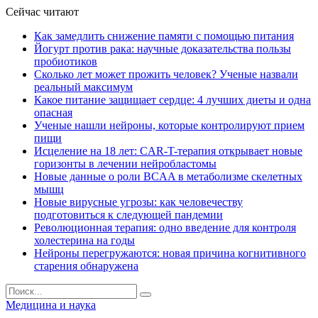
Сейчас читают
Как замедлить снижение памяти с помощью питания
Йогурт против рака: научные доказательства пользы
пробиотиков
Сколько лет может прожить человек? Ученые назвали
реальный максимум
Какое питание защищает сердце: 4 лучших диеты и одна
опасная
Ученые нашли нейроны, которые контролируют прием
пищи
Исцеление на 18 лет: CAR-T-терапия открывает новые
горизонты в лечении нейробластомы
Новые данные о роли BCAA в метаболизме скелетных
мышц
Новые вирусные угрозы: как человечеству
подготовиться к следующей пандемии
Революционная терапия: одно введение для контроля
холестерина на годы
Нейроны перегружаются: новая причина когнитивного
старения обнаружена
Медицина и наука