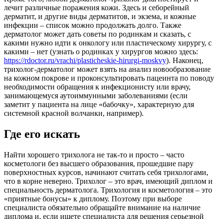
лечит различные поражения кожи. Здесь и себорейный
дерматит, и другие виды дерматитов, и экзема, и кожные
инфекции – список можно продолжать долго. Также
дерматолог может дать советы по родинкам и сказать, с
какими нужно идти к онкологу или пластическому хирургу, с
какими – нет (узнать о родинках у хирургов можно здесь:
https://rdoctor.ru/vrachi/plasticheskie-hirurgi-moskvy
). Наконец,
трихолог-дерматолог может взять на анализ новообразование
на кожном покрове и проконсультировать пацеинта по поводу
необходимости обращения к инфекционисту или врачу,
занимающемуся аутоиммунными заболеваниями (если
заметит у пациента на лице «бабочку», характерную для
системной красной волчанки, например).
Где его искать
Найти хорошего трихолога не так-то и просто – часто
косметологи без высшего образования, прошедшие пару
поверхностных курсов, начинают считать себя трихологами,
что в корне неверно. Трихолог – это врач, имеющий диплом и
специальность дерматолога. Трихология и косметология – это
«приятные бонусы» к диплому. Поэтому при выборе
специалиста обязательно обращайте внимание на наличие
диплома и, если ищете специалиста для решения серьезной