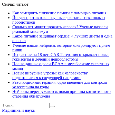
Сейчас читают
Как замедлить снижение памяти с помощью питания
Йогурт против рака: научные доказательства пользы
пробиотиков
Сколько лет может прожить человек? Ученые назвали
реальный максимум
Какое питание защищает сердце: 4 лучших диеты и одна
опасная
Ученые нашли нейроны, которые контролируют прием
пищи
Исцеление на 18 лет: CAR-T-терапия открывает новые
горизонты в лечении нейробластомы
Новые данные о роли BCAA в метаболизме скелетных
мышц
Новые вирусные угрозы: как человечеству
подготовиться к следующей пандемии
Революционная терапия: одно введение для контроля
холестерина на годы
Нейроны перегружаются: новая причина когнитивного
старения обнаружена
Медицина и наука