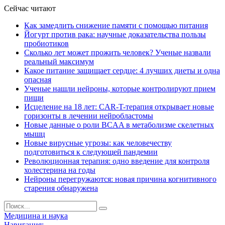
Сейчас читают
Как замедлить снижение памяти с помощью питания
Йогурт против рака: научные доказательства пользы
пробиотиков
Сколько лет может прожить человек? Ученые назвали
реальный максимум
Какое питание защищает сердце: 4 лучших диеты и одна
опасная
Ученые нашли нейроны, которые контролируют прием
пищи
Исцеление на 18 лет: CAR-T-терапия открывает новые
горизонты в лечении нейробластомы
Новые данные о роли BCAA в метаболизме скелетных
мышц
Новые вирусные угрозы: как человечеству
подготовиться к следующей пандемии
Революционная терапия: одно введение для контроля
холестерина на годы
Нейроны перегружаются: новая причина когнитивного
старения обнаружена
Медицина и наука
Навигация: