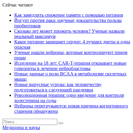
Сейчас читают
Как замедлить снижение памяти с помощью питания
Йогурт против рака: научные доказательства пользы
пробиотиков
Сколько лет может прожить человек? Ученые назвали
реальный максимум
Какое питание защищает сердце: 4 лучших диеты и одна
опасная
Ученые нашли нейроны, которые контролируют прием
пищи
Исцеление на 18 лет: CAR-T-терапия открывает новые
горизонты в лечении нейробластомы
Новые данные о роли BCAA в метаболизме скелетных
мышц
Новые вирусные угрозы: как человечеству
подготовиться к следующей пандемии
Революционная терапия: одно введение для контроля
холестерина на годы
Нейроны перегружаются: новая причина когнитивного
старения обнаружена
Медицина и наука