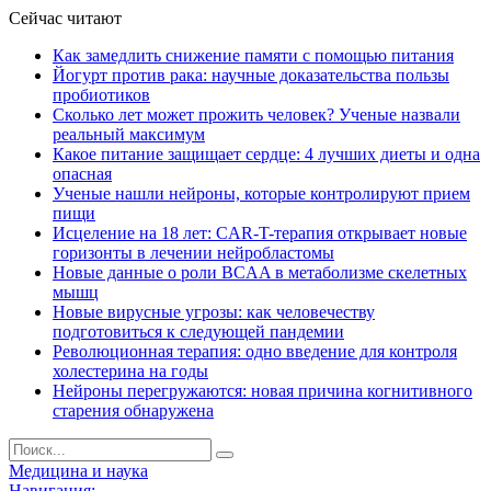
Сейчас читают
Как замедлить снижение памяти с помощью питания
Йогурт против рака: научные доказательства пользы
пробиотиков
Сколько лет может прожить человек? Ученые назвали
реальный максимум
Какое питание защищает сердце: 4 лучших диеты и одна
опасная
Ученые нашли нейроны, которые контролируют прием
пищи
Исцеление на 18 лет: CAR-T-терапия открывает новые
горизонты в лечении нейробластомы
Новые данные о роли BCAA в метаболизме скелетных
мышц
Новые вирусные угрозы: как человечеству
подготовиться к следующей пандемии
Революционная терапия: одно введение для контроля
холестерина на годы
Нейроны перегружаются: новая причина когнитивного
старения обнаружена
Медицина и наука
Навигация: