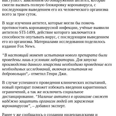
выступил с заявлением об обнаружении антител, которые
смогли вызвать полную блокировку коронавируса, с
последующим выведением его их человеческого организма
всего за трое суток.
В ходе изучения антител, которые могли бы помочь
противостоять коронавирусной инфекции, учёные выявили
антитело STI-1499, действие которого заключается в
способности опутывать вирус, с последующим выведением
его из организма. Материалами исследования поделилось
издание Fox News.
“В настоящий момент испытания нового препарата были
проведены лишь в условиях лаборатории. Для запуска
производства данного лекарства необходимо проведение всех
необходимых исследований, включая испытания на
добровольцах
“,- отметил Генри Джи.
В случае успешного проведения клинических испытаний,
новый препарат поможет избежать введения карантинных
ограничений, а так же исключить социальное
дистанцирование.
“Наличие антител в организме сможет
надёжно защитить организм людей от заражения
коронавирусом”,
– добавил эксперт.
Ранее у же сообщалось о создании нидерландскими и