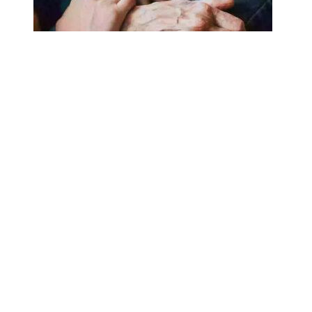
18.02.2025
Сколько лет может прожить
человек? Ученые назвали
реальный максимум
Мы на одноклассниках
О ресурсе
Редакция
Контакты
Политика конфиденциальности
Обратная связь