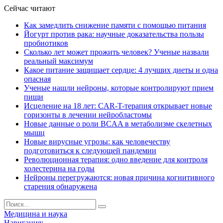
Сейчас читают
Как замедлить снижение памяти с помощью питания
Йогурт против рака: научные доказательства пользы
пробиотиков
Сколько лет может прожить человек? Ученые назвали
реальный максимум
Какое питание защищает сердце: 4 лучших диеты и одна
опасная
Ученые нашли нейроны, которые контролируют прием
пищи
Исцеление на 18 лет: CAR-T-терапия открывает новые
горизонты в лечении нейробластомы
Новые данные о роли BCAA в метаболизме скелетных
мышц
Новые вирусные угрозы: как человечеству
подготовиться к следующей пандемии
Революционная терапия: одно введение для контроля
холестерина на годы
Нейроны перегружаются: новая причина когнитивного
старения обнаружена
Медицина и наука
Навигация: