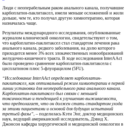
Люди с неоперабельным раком анального канала, получавшие
карбоплатин-паклитаксел, имели меньше осложнений и жили
дольше, чем те, кто получал другую химиотерапию, которая
назначалась чаще.
Результаты международного исследования, опубликованные
журналом клинической онкологии, свидетельствуют о том,
что карбоплатин-паклитаксел стал стандартом лечения рака
анального канала, редкого заболевания, на долю которого
приходится менее 3% всех злокачественных новообразований
желудочно-кишечного тракта. В ходе исследования InterAAct
было проведено сравнение карбоплатин-паклитаксела с
цисплатином плюс 5-флуорацилом (5FU).
“Исследование InterAAct определяет карбоплатин-
паклитаксел, как оптимальный режим химиотерапии в первой
линии установки для неоперабельного рака анального канала.
Карбоплатин-паклитаксел был связан с меньшей
токсичностью и тенденцией к улучшению выживаемости,
что предполагает, что он должен стать стандартом ухода
за этими пациентами и основой для будущих испытаний
третьей фазы”
, – поделилась Кэти Энг, доктор медицинских
наук, ведущий американский исследователь, Дэвид Х.
Джонсон кафедра хирургической и медицинской онкологии в