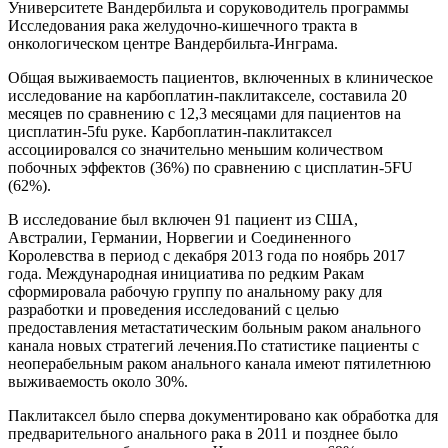
Университете Вандербильта и соруководитель программы
Исследования рака желудочно-кишечного тракта в
онкологическом центре Вандербильта-Инграма.
Общая выживаемость пациентов, включенных в клиническое
исследование на карбоплатин-паклитакселе, составила 20
месяцев по сравнению с 12,3 месяцами для пациентов на
цисплатин-5fu руке. Карбоплатин-паклитаксел
ассоциировался со значительно меньшим количеством
побочных эффектов (36%) по сравнению с цисплатин-5FU
(62%).
В исследование был включен 91 пациент из США,
Австралии, Германии, Норвегии и Соединенного
Королевства в период с декабря 2013 года по ноябрь 2017
года. Международная инициатива по редким Ракам
сформировала рабочую группу по анальному раку для
разработки и проведения исследований с целью
предоставления метастатическим больным раком анального
канала новых стратегий лечения.По статистике пациенты с
неоперабельным раком анального канала имеют пятилетнюю
выживаемость около 30%.
Паклитаксел было сперва документировано как обработка для
предварительного анального рака в 2011 и позднее было