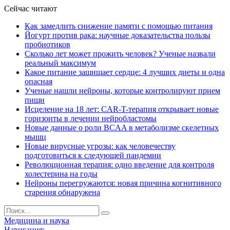
Сейчас читают
Как замедлить снижение памяти с помощью питания
Йогурт против рака: научные доказательства пользы
пробиотиков
Сколько лет может прожить человек? Ученые назвали
реальный максимум
Какое питание защищает сердце: 4 лучших диеты и одна
опасная
Ученые нашли нейроны, которые контролируют прием
пищи
Исцеление на 18 лет: CAR-T-терапия открывает новые
горизонты в лечении нейробластомы
Новые данные о роли BCAA в метаболизме скелетных
мышц
Новые вирусные угрозы: как человечеству
подготовиться к следующей пандемии
Революционная терапия: одно введение для контроля
холестерина на годы
Нейроны перегружаются: новая причина когнитивного
старения обнаружена
Медицина и наука
Навигация: