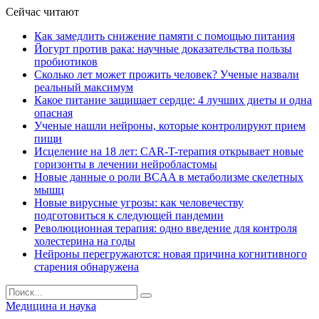
Сейчас читают
Как замедлить снижение памяти с помощью питания
Йогурт против рака: научные доказательства пользы
пробиотиков
Сколько лет может прожить человек? Ученые назвали
реальный максимум
Какое питание защищает сердце: 4 лучших диеты и одна
опасная
Ученые нашли нейроны, которые контролируют прием
пищи
Исцеление на 18 лет: CAR-T-терапия открывает новые
горизонты в лечении нейробластомы
Новые данные о роли BCAA в метаболизме скелетных
мышц
Новые вирусные угрозы: как человечеству
подготовиться к следующей пандемии
Революционная терапия: одно введение для контроля
холестерина на годы
Нейроны перегружаются: новая причина когнитивного
старения обнаружена
Медицина и наука