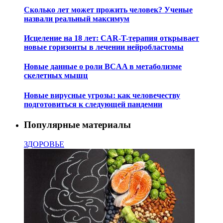
Сколько лет может прожить человек? Ученые
назвали реальный максимум
Исцеление на 18 лет: CAR-T-терапия открывает
новые горизонты в лечении нейробластомы
Новые данные о роли BCAA в метаболизме
скелетных мышц
Новые вирусные угрозы: как человечеству
подготовиться к следующей пандемии
Популярные материалы
ЗДОРОВЬЕ