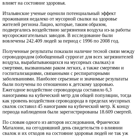
влияет на состояние здоровья.
Итальянские ученые оценили потенциальный эффект
проживания недалеко от мусорной свалки на здоровье
жителей региона Лацио, которые, таким образом,
подвергались воздействию загрязнения воздуха из-за работы
мусоросжигательных заводов. В исследование были
вовлечены 242.409 людей за период с 1996 по 2008 год.
Полученные результаты показали наличие тесной связи между
сероводородом (обобщенный суррогат для всех загрязнителей
воздуха, вырабатывающихся на мусорных свалках) и
смертями, вызванными раком легких, а также смертями и
госпитализациями, связанными с респираторными
заболеваниями. Наиболее серьезные и значимые результаты
были получены по отношению к детскому здоровью.
Ежегодное воздействие сероводорода составило 6,3
нанограмма на кубический метр для общей популяции, тогда
как уровень воздействия сероводорода в пределах мусорных
свалок составил 45 нанограмм на кубический метр. К концу
периода наблюдения были зарегистрированы 18.609 смертей.
По словам одного из авторов исследования, Франчески
Маталони, на сегодняшний день свидетельств о влиянии
свалок и их отходов на состояние здоровья людей не так уж