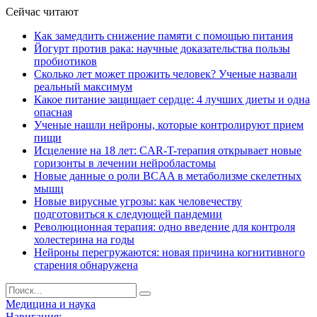
Сейчас читают
Как замедлить снижение памяти с помощью питания
Йогурт против рака: научные доказательства пользы
пробиотиков
Сколько лет может прожить человек? Ученые назвали
реальный максимум
Какое питание защищает сердце: 4 лучших диеты и одна
опасная
Ученые нашли нейроны, которые контролируют прием
пищи
Исцеление на 18 лет: CAR-T-терапия открывает новые
горизонты в лечении нейробластомы
Новые данные о роли BCAA в метаболизме скелетных
мышц
Новые вирусные угрозы: как человечеству
подготовиться к следующей пандемии
Революционная терапия: одно введение для контроля
холестерина на годы
Нейроны перегружаются: новая причина когнитивного
старения обнаружена
Медицина и наука
Навигация: