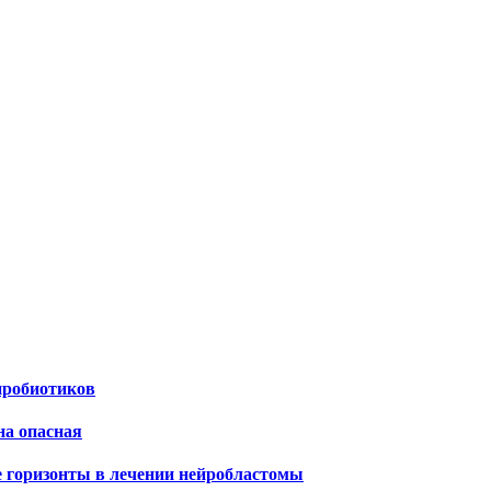
пробиотиков
на опасная
е горизонты в лечении нейробластомы