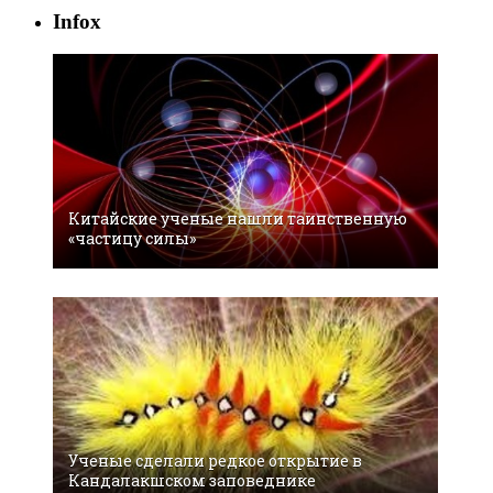
Infox
Китайские ученые нашли таинственную
«частицу силы»
Ученые сделали редкое открытие в
Кандалакшском заповеднике