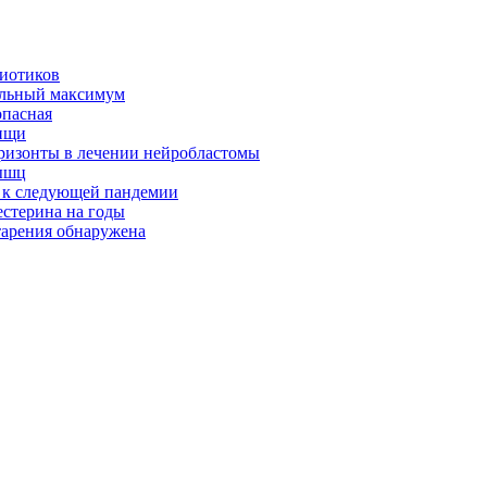
биотиков
альный максимум
опасная
ищи
оризонты в лечении нейробластомы
ышц
я к следующей пандемии
естерина на годы
тарения обнаружена