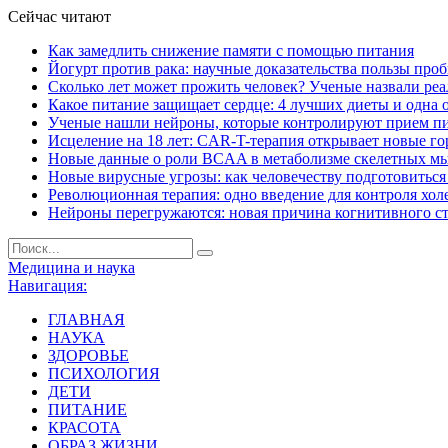
Сейчас читают
Как замедлить снижение памяти с помощью питания
Йогурт против рака: научные доказательства пользы про
Сколько лет может прожить человек? Ученые назвали ре
Какое питание защищает сердце: 4 лучших диеты и одна 
Ученые нашли нейроны, которые контролируют прием п
Исцеление на 18 лет: CAR-T-терапия открывает новые г
Новые данные о роли BCAA в метаболизме скелетных м
Новые вирусные угрозы: как человечеству подготовитьс
Революционная терапия: одно введение для контроля хол
Нейроны перегружаются: новая причина когнитивного с
Медицина и наука
Навигация:
ГЛАВНАЯ
НАУКА
ЗДОРОВЬЕ
ПСИХОЛОГИЯ
ДЕТИ
ПИТАНИЕ
КРАСОТА
ОБРАЗ ЖИЗНИ