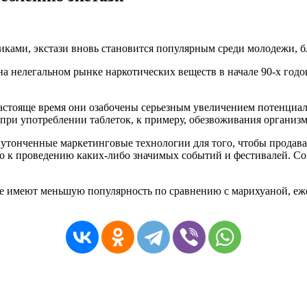
иками, экстази вновь становится популярным среди молодежи, б
 нелегальном рынке наркотических веществ в начале 90-х годов
астояще время они озабочены серьезным увеличением потенциаль
ри употреблении таблеток, к примеру, обезвоживания организм
тонченные маркетинговые технологии для того, чтобы продавать
ьно к проведению каких-либо значимых событий и фестивалей. С
 же имеют меньшую популярность по сравнению с марихуаной, еж