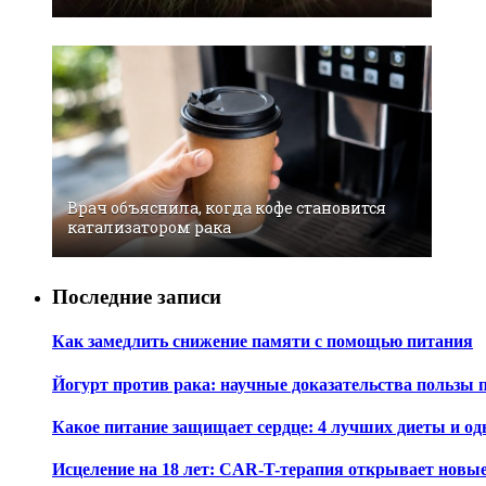
Врач объяснила, когда кофе становится
катализатором рака
Последние записи
Как замедлить снижение памяти с помощью питания
Йогурт против рака: научные доказательства пользы 
Какое питание защищает сердце: 4 лучших диеты и од
Исцеление на 18 лет: CAR-T-терапия открывает новы