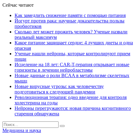
Сейчас читают
Как замедлить снижение памяти с помощью питания
Йогурт против рака: научные доказательства пользы
пробиотиков
Сколько лет может прожить человек? Ученые назвали
реальный максимум
Какое питание защищает сердце: 4 лучших диеты и одна
опасная
Ученые нашли нейроны, которые контролируют прием
пищи
Исцеление на 18 лет: CAR-T-терапия открывает новые
горизонты в лечении нейробластомы
Новые данные о роли BCAA в метаболизме скелетных
мышц
Новые вирусные угрозы: как человечеству
подготовиться к следующей пандемии
Революционная терапия: одно введение для контроля
холестерина на годы
Нейроны перегружаются: новая причина когнитивного
старения обнаружена
Медицина и наука