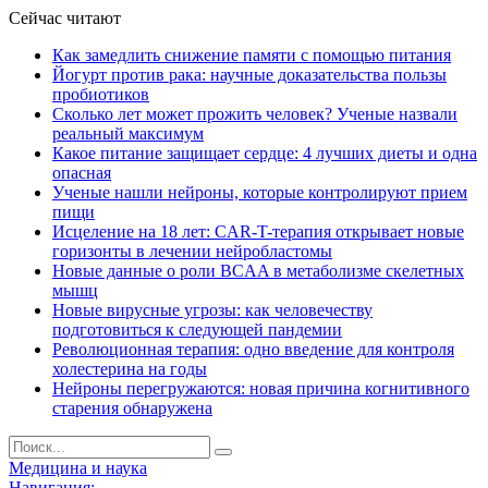
Сейчас читают
Как замедлить снижение памяти с помощью питания
Йогурт против рака: научные доказательства пользы
пробиотиков
Сколько лет может прожить человек? Ученые назвали
реальный максимум
Какое питание защищает сердце: 4 лучших диеты и одна
опасная
Ученые нашли нейроны, которые контролируют прием
пищи
Исцеление на 18 лет: CAR-T-терапия открывает новые
горизонты в лечении нейробластомы
Новые данные о роли BCAA в метаболизме скелетных
мышц
Новые вирусные угрозы: как человечеству
подготовиться к следующей пандемии
Революционная терапия: одно введение для контроля
холестерина на годы
Нейроны перегружаются: новая причина когнитивного
старения обнаружена
Медицина и наука
Навигация: