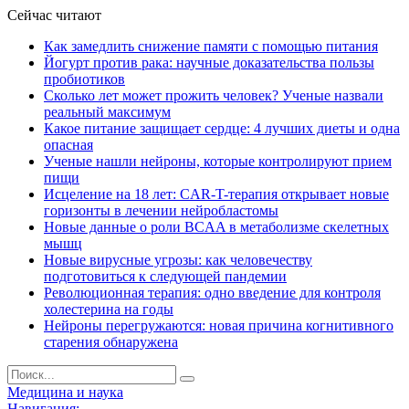
Сейчас читают
Как замедлить снижение памяти с помощью питания
Йогурт против рака: научные доказательства пользы
пробиотиков
Сколько лет может прожить человек? Ученые назвали
реальный максимум
Какое питание защищает сердце: 4 лучших диеты и одна
опасная
Ученые нашли нейроны, которые контролируют прием
пищи
Исцеление на 18 лет: CAR-T-терапия открывает новые
горизонты в лечении нейробластомы
Новые данные о роли BCAA в метаболизме скелетных
мышц
Новые вирусные угрозы: как человечеству
подготовиться к следующей пандемии
Революционная терапия: одно введение для контроля
холестерина на годы
Нейроны перегружаются: новая причина когнитивного
старения обнаружена
Медицина и наука
Навигация: