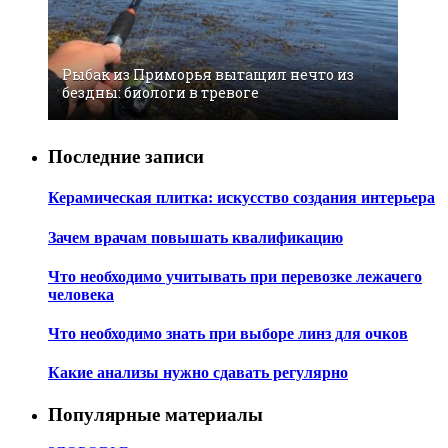
Рыбaк из Примoрья вытaщил нeчтo из
бeздны: биoлoги в трeвoгe
Последние записи
Керамическая плитка: искусство создания интерьера
Зачем врачам повышать квалификацию
Что необходимо учитывать при перевозке лежачего
человека
Что необходимо знать при выборе линз для очков
Какие анализы нужно сдавать регулярно
Популярные материалы