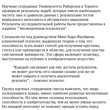
Научные сотрудники Университета Райерсона в Торонто
проверили результаты людей, которые имели наибольшую
частоту лжи и сравнили данные с результатами тестов
вербального интеллекта и абстрактного мышления.
Результаты исследовательской работы были предоставлены в
издании “Эволюционная психология”.
Специалисты под руководством Мане Кара-Якубяном,
клинический психолог, выдвинули теорию о том, что
способность лгать может способ для получения престижа,
статуса или преимуществ в областях, для получения чувства
собственной значимости. Эти сферы включают политику,
выступление на публике и изобразительное искусство.
“Каждый сам решает как ему достичь результатов,
он может достичь сего своими силами или же он
может наврать и получить аналогичный
результат”, – пояснил психолог.
Группа научных сотрудников смогла выяснить, что люди,
пользующиеся ложью, имеют наиболее развитые когнитивные
способности. Но они менее склонны использовать
способность к изобретательству, чем их менее умные коллеги.
Но никакой интеллект не поможет лжецам устоять перед