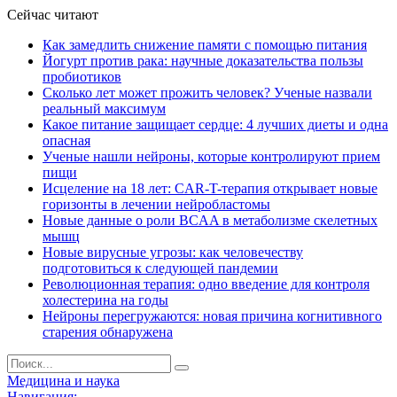
Сейчас читают
Как замедлить снижение памяти с помощью питания
Йогурт против рака: научные доказательства пользы
пробиотиков
Сколько лет может прожить человек? Ученые назвали
реальный максимум
Какое питание защищает сердце: 4 лучших диеты и одна
опасная
Ученые нашли нейроны, которые контролируют прием
пищи
Исцеление на 18 лет: CAR-T-терапия открывает новые
горизонты в лечении нейробластомы
Новые данные о роли BCAA в метаболизме скелетных
мышц
Новые вирусные угрозы: как человечеству
подготовиться к следующей пандемии
Революционная терапия: одно введение для контроля
холестерина на годы
Нейроны перегружаются: новая причина когнитивного
старения обнаружена
Медицина и наука
Навигация: