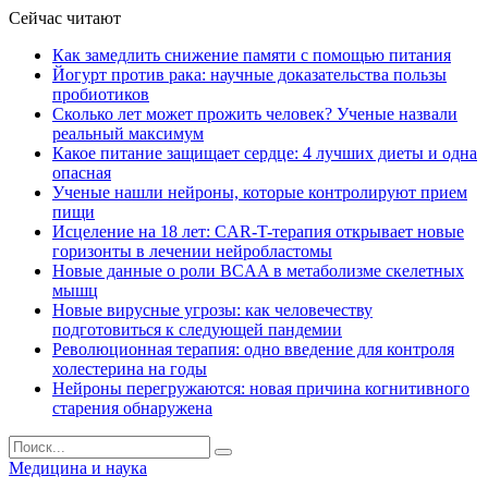
Сейчас читают
Как замедлить снижение памяти с помощью питания
Йогурт против рака: научные доказательства пользы
пробиотиков
Сколько лет может прожить человек? Ученые назвали
реальный максимум
Какое питание защищает сердце: 4 лучших диеты и одна
опасная
Ученые нашли нейроны, которые контролируют прием
пищи
Исцеление на 18 лет: CAR-T-терапия открывает новые
горизонты в лечении нейробластомы
Новые данные о роли BCAA в метаболизме скелетных
мышц
Новые вирусные угрозы: как человечеству
подготовиться к следующей пандемии
Революционная терапия: одно введение для контроля
холестерина на годы
Нейроны перегружаются: новая причина когнитивного
старения обнаружена
Медицина и наука