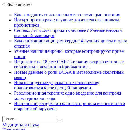
Сейчас читают
Как замедлить снижение памяти с помощью питания
Йогурт против рака: научные доказательства пользы
пробиотиков
Сколько лет может прожить человек? Ученые назвали
реальный максимум
Какое питание защищает сердце: 4 лучших диеты и одна
опасная
Ученые нашли нейроны, которые контролируют прием
пищи
Исцеление на 18 лет: CAR-T-терапия открывает новые
горизонты в лечении нейробластомы
Новые данные о роли BCAA в метаболизме скелетных
мышц
Новые вирусные угрозы: как человечеству
подготовиться к следующей пандемии
Революционная терапия: одно введение для контроля
холестерина на годы
Нейроны перегружаются: новая причина когнитивного
старения обнаружена
Медицина и наука
Навигация: