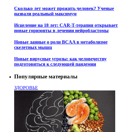
Сколько лет может прожить человек? Ученые
назвали реальный максимум
Исцеление на 18 лет: CAR-T-терапия открывает
новые горизонты в лечении нейробластомы
Новые данные о роли BCAA в метаболизме
скелетных мышц
Новые вирусные угрозы: как человечеству
подготовиться к следующей пандемии
Популярные материалы
ЗДОРОВЬЕ