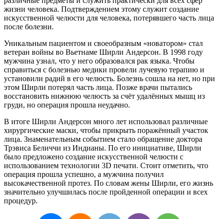
различные предметы и служить практически для всех сфер
жизни человека. Подтверждением этому служит создание
искусственной челюсти для человека, потерявшего часть лица
после болезни.
Уникальным пациентом и своеобразным «новатором» стал
ветеран войны во Вьетнаме Ширли Андерсон. В 1998 году
мужчина узнал, что у него образовался рак языка. Чтобы
справиться с болезнью медики провели лучевую терапию и
установили радий в его челюсть. Болезнь сошла на нет, но при
этом Ширли потерял часть лица. Позже врачи пытались
восстановить нижнюю челюсть за счёт удалённых мышц из
груди, но операция прошла неудачно.
В итоге Ширли Андерсон много лет использовал различные
хирургические маски, чтобы прикрыть поражённый участок
лица. Знаменательным событием стало обращение доктора
Трэвиса Беличчи из Индианы. По его инициативе, Ширли
было предложено создание искусственной челюсти с
использованием технологии 3D печати. Стоит отметить, что
операция прошла успешно, а мужчина получил
высокачественной протез. По словам жены Ширли, его жизнь
значительно улучшилась после пройденной операции и всех
процедур.