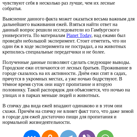
чувствуют себя в несколько раз лучше, чем их лесные
собратья.
Выяснение данного факта может оказаться весьма важным для
дальнейшего выживания ежей. Взяться найти ответ на
данный вопрос решили исследователи из Гамбургского
университета. По материалам
Planet Today
, над ежами был
проведён небольшой эксперимент. Стоит отметить, что ни
один ёж в ходе эксперимента не пострадал, а на животных
крепились специальные передатчики и не более.
Полученные данные позволяют сделать следующие выводы.
Городские ежи отличаются от лесных братьев. Проживание в
городе сказалось на их активности. Днём ежи спят в садах,
прячутся в укромных местах, а уже ночью бодрствуют. В
тёмное время суток они ищут пропитание и вторую
половинку. Такой распорядок дня объясняется, что ночью на
улицах и в парках меньше людей и животных.
В спячку два вида ежей впадают одинаково и в этом они
схожи. Причём на спячку не влияет факт того, что даже зимой
в городе для ежей достаточно пищи для пропитания и
нормальной жизнедеятельности.