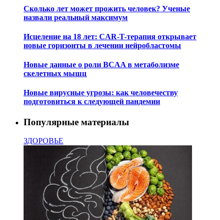
Сколько лет может прожить человек? Ученые
назвали реальный максимум
Исцеление на 18 лет: CAR-T-терапия открывает
новые горизонты в лечении нейробластомы
Новые данные о роли BCAA в метаболизме
скелетных мышц
Новые вирусные угрозы: как человечеству
подготовиться к следующей пандемии
Популярные материалы
ЗДОРОВЬЕ