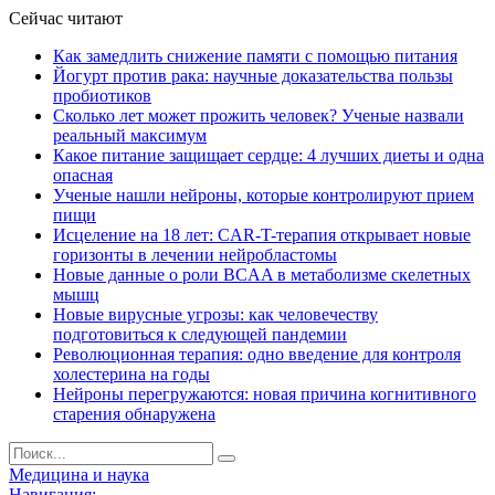
Сейчас читают
Как замедлить снижение памяти с помощью питания
Йогурт против рака: научные доказательства пользы
пробиотиков
Сколько лет может прожить человек? Ученые назвали
реальный максимум
Какое питание защищает сердце: 4 лучших диеты и одна
опасная
Ученые нашли нейроны, которые контролируют прием
пищи
Исцеление на 18 лет: CAR-T-терапия открывает новые
горизонты в лечении нейробластомы
Новые данные о роли BCAA в метаболизме скелетных
мышц
Новые вирусные угрозы: как человечеству
подготовиться к следующей пандемии
Революционная терапия: одно введение для контроля
холестерина на годы
Нейроны перегружаются: новая причина когнитивного
старения обнаружена
Медицина и наука
Навигация: