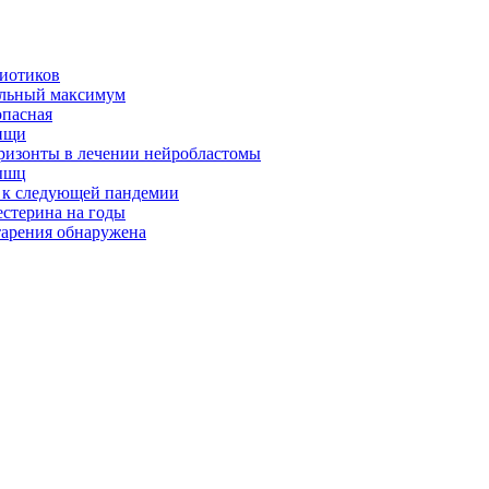
биотиков
альный максимум
опасная
ищи
оризонты в лечении нейробластомы
ышц
я к следующей пандемии
естерина на годы
тарения обнаружена