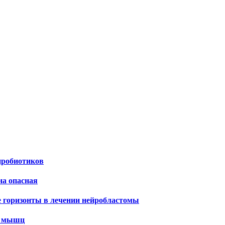
пробиотиков
на опасная
е горизонты в лечении нейробластомы
х мышц