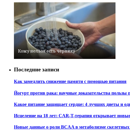
Кому нельзя есть чернику
Последние записи
Как замедлить снижение памяти с помощью питания
Йогурт против рака: научные доказательства пользы 
Какое питание защищает сердце: 4 лучших диеты и од
Исцеление на 18 лет: CAR-T-терапия открывает новы
Новые данные о роли BCAA в метаболизме скелетны