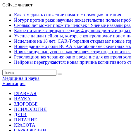
Сейчас читают
Как замедлить снижение памяти с помощью питания
Йогурт против рака: научные доказательства пользы про
Сколько лет может прожить человек? Ученые назвали ре
Какое питание защищает сердце: 4 лучших диеты и одна 
Ученые нашли нейроны, которые контролируют прием п
Исцеление на 18 лет: CAR-T-терапия открывает новые г
Новые данные о роли BCAA в метаболизме скелетных м
Новые вирусные угрозы: как человечеству подготовитьс
Революционная терапия: одно введение для контроля хол
Нейроны перегружаются: новая причина когнитивного с
Медицина и наука
Навигация:
ГЛАВНАЯ
НАУКА
ЗДОРОВЬЕ
ПСИХОЛОГИЯ
ДЕТИ
ПИТАНИЕ
КРАСОТА
ОБРАЗ ЖИЗНИ