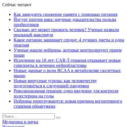
Сейчас читают
Как замедлить снижение памяти с помощью питания
Йогурт против рака: научные доказательства пользы
пробиотиков
Сколько лет может прожить человек? Ученые назвали
реальный максимум
Какое питание защищает сердце: 4 лучших диеты и одна
опасная
Ученые нашли нейроны, которые контролируют прием
пищи
Исцеление на 18 лет: CAR-T-терапия открывает новые
горизонты в лечении нейробластомы
Новые данные о роли BCAA в метаболизме скелетных
мышц
Новые вирусные угрозы: как человечеству
подготовиться к следующей пандемии
Революционная терапия: одно введение для контроля
холестерина на годы
Нейроны перегружаются: новая причина когнитивного
старения обнаружена
Медицина и наука
Навигация: