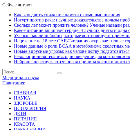
Сейчас читают
Как замедлить снижение памяти с помощью питания
Йогурт против рака: научные доказательства пользы про
Сколько лет может прожить человек? Ученые назвали ре
Какое питание защищает сердце: 4 лучших диеты и одна 
Ученые нашли нейроны, которые контролируют прием п
Исцеление на 18 лет: CAR-T-терапия открывает новые г
Новые данные о роли BCAA в метаболизме скелетных м
Новые вирусные угрозы: как человечеству подготовитьс
Революционная терапия: одно введение для контроля хол
Нейроны перегружаются: новая причина когнитивного с
Медицина и наука
Навигация:
ГЛАВНАЯ
НАУКА
ЗДОРОВЬЕ
ПСИХОЛОГИЯ
ДЕТИ
ПИТАНИЕ
КРАСОТА
ОБРАЗ ЖИЗНИ