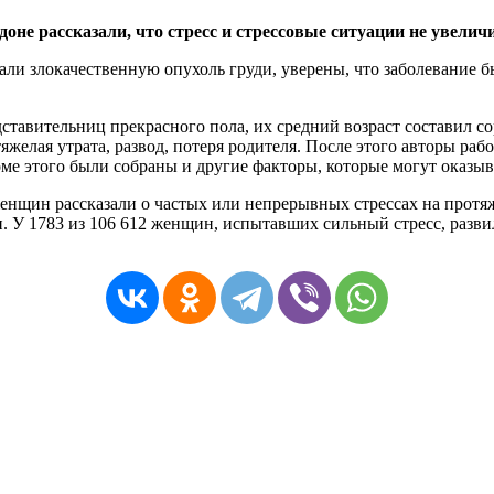
оне рассказали, что стресс и стрессовые ситуации не увели
али злокачественную опухоль груди, уверены, что заболевание б
ставительниц прекрасного пола, их средний возраст составил с
тяжелая утрата, развод, потеря родителя. После этого авторы р
оме этого были собраны и другие факторы, которые могут оказыв
енщин рассказали о частых или непрерывных стрессах на протяж
 У 1783 из 106 612 женщин, испытавших сильный стресс, развилс