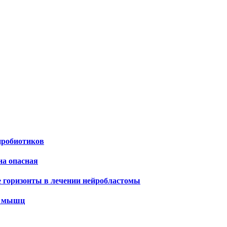
пробиотиков
на опасная
е горизонты в лечении нейробластомы
х мышц