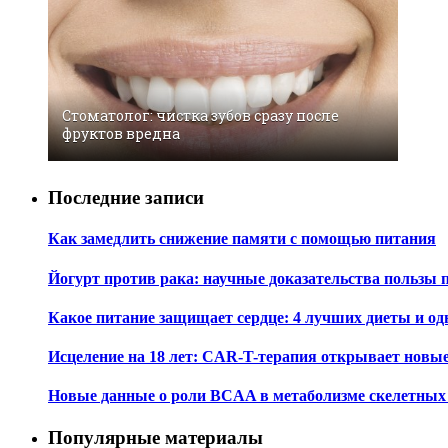
Стоматолог: чистка зубов сразу после
фруктов вредна
Последние записи
Как замедлить снижение памяти с помощью питания
Йогурт против рака: научные доказательства пользы 
Какое питание защищает сердце: 4 лучших диеты и од
Исцеление на 18 лет: CAR-T-терапия открывает новы
Новые данные о роли BCAA в метаболизме скелетны
Популярные материалы