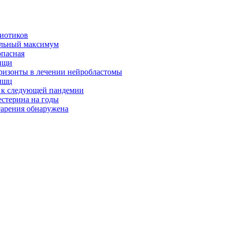
биотиков
альный максимум
опасная
ищи
оризонты в лечении нейробластомы
ышц
я к следующей пандемии
естерина на годы
тарения обнаружена