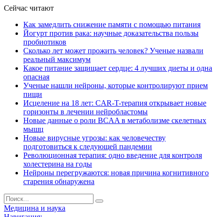
Сейчас читают
Как замедлить снижение памяти с помощью питания
Йогурт против рака: научные доказательства пользы
пробиотиков
Сколько лет может прожить человек? Ученые назвали
реальный максимум
Какое питание защищает сердце: 4 лучших диеты и одна
опасная
Ученые нашли нейроны, которые контролируют прием
пищи
Исцеление на 18 лет: CAR-T-терапия открывает новые
горизонты в лечении нейробластомы
Новые данные о роли BCAA в метаболизме скелетных
мышц
Новые вирусные угрозы: как человечеству
подготовиться к следующей пандемии
Революционная терапия: одно введение для контроля
холестерина на годы
Нейроны перегружаются: новая причина когнитивного
старения обнаружена
Медицина и наука
Навигация: