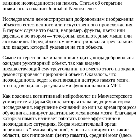
влияние неожиданности на память. Статья об открытии
появилась в издании Journal of Neuroscience.
Исследователи демонстрировали добровольцам изображения
объектов естественного или искусственного происхождения.
В первом случае это были, например, фрукты, цветы или
деревья, а во втором — телефоны, компьютерные мыши или
автомобили. Перед объектом демонстрировался треугольник
или квадрат, который указывал на тип объекта.
Самое интересное начинало происходить, когда добровольцы
ожидали рукотворный объект, так как видели
предшествующий ему треугольник, но вместо этого на экране
демонстрировался природный объект. Оказалось, что
неожиданность ведет к активизации центров памяти мозга,
что подтвердилось результатами функциональной МРТ.
Как пояснила когнитивный нейробиолог из Манчестерского
университета Дарья Франк, которая стала ведущим автором
исследования, нарушение ожиданий до или во время процесса
обучения активирует адаптивные механизмы мозга, благодаря
которым память начинает работать более эффективно в
неожиданных ситуациях. Когда мыслительный орган
переходит в “режим обучения”, у него активируются такие
области, как гиппокамп (центр памяти), средний мозг (здесь