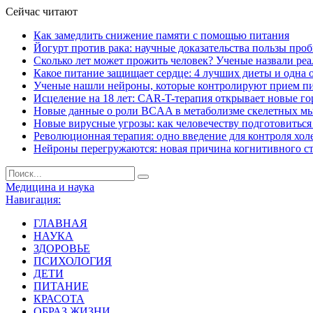
Сейчас читают
Как замедлить снижение памяти с помощью питания
Йогурт против рака: научные доказательства пользы про
Сколько лет может прожить человек? Ученые назвали ре
Какое питание защищает сердце: 4 лучших диеты и одна 
Ученые нашли нейроны, которые контролируют прием п
Исцеление на 18 лет: CAR-T-терапия открывает новые г
Новые данные о роли BCAA в метаболизме скелетных м
Новые вирусные угрозы: как человечеству подготовитьс
Революционная терапия: одно введение для контроля хол
Нейроны перегружаются: новая причина когнитивного с
Медицина и наука
Навигация:
ГЛАВНАЯ
НАУКА
ЗДОРОВЬЕ
ПСИХОЛОГИЯ
ДЕТИ
ПИТАНИЕ
КРАСОТА
ОБРАЗ ЖИЗНИ