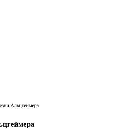
лезни Альцгеймера
льцгеймера