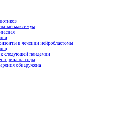
биотиков
альный максимум
опасная
ищи
оризонты в лечении нейробластомы
ышц
я к следующей пандемии
естерина на годы
тарения обнаружена