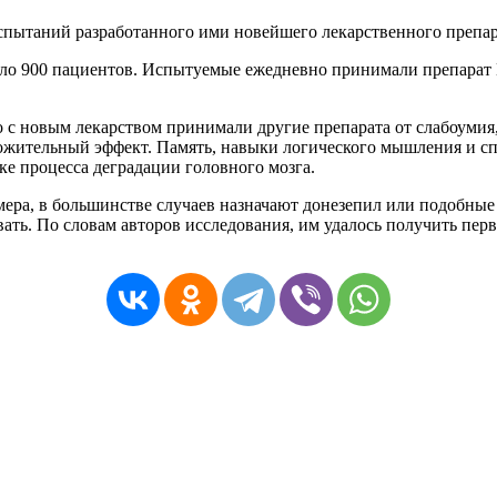
ытаний разработанного ими новейшего лекарственного препара
оло 900 пациентов. Испытуемые ежедневно принимали препарат 
 с новым лекарством принимали другие препарата от слабоумия,
ожительный эффект. Память, навыки логического мышления и с
ке процесса деградации головного мозга.
мера
, в большинстве случаев назначают
донезепил
или подобные 
вать. По словам авторов исследования, им удалось получить перв