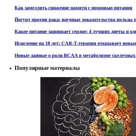
Как замедлить снижение памяти с помощью питания
Йогурт против рака: научные доказательства пользы 
Какое питание защищает сердце: 4 лучших диеты и од
Исцеление на 18 лет: CAR-T-терапия открывает новы
Новые данные о роли BCAA в метаболизме скелетны
Популярные материалы