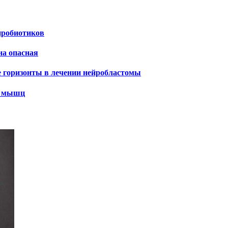
пробиотиков
на опасная
е горизонты в лечении нейробластомы
х мышц