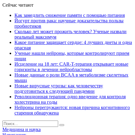
Сейчас читают
Как замедлить снижение памяти с помощью питания
Йогурт против рака: научные доказательства пользы
пробиотиков
Сколько лет может прожить человек? Ученые назвали
реальный максимум
Какое питание защищает сердце: 4 лучших диеты и одна
опасная
Ученые нашли нейроны, которые контролируют прием
пищи
Исцеление на 18 лет: CAR-T-терапия открывает новые
горизонты в лечении нейробластомы
Новые данные о роли BCAA в метаболизме скелетных
мышц
Новые вирусные угрозы: как человечеству
подготовиться к следующей пандемии
Революционная терапия: одно введение для контроля
холестерина на годы
Нейроны перегружаются: новая причина когнитивного
старения обнаружена
Медицина и наука
Навигация: