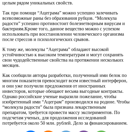
целым рядом уникальных свойств.
Так при помощи “
Ацеграма
” можно успешно залечивать
всевозможные раны без образования рубцов. “Молекула
радости” успешно противостоит болезнетворным вирусам и
бактериям.Кроме того, данное вещество можно с успехом
использовать при восстановлении человеческого организма
после стрессов и психологических срывов.
К тому же, молекулы “
Ацеграма
” обладают высокой
устойчивостью к высоким температурам и могут сохранять
свои чудодейственные свойства на протяжении нескольких
месяцев.
Как сообщили авторы разработки, полученный ими белок по
многим показателя превосходит всем известный
интерферон
,
и они уже получили предложения от иностранных
инвесторов, которые обещают весьма выгодные контракты.
Однако российские ученые выразили пожелание, чтобы
изобретенный ими “
Ацеграм
” производился на родине. Чтобы
“молекула радости” была признана лекарственным
препаратом, требуется провести массу экспериментов. По
подсчетам ученых, для продолжения исследований
потребуется около 50 млн. рублей. Дело за финансированием.