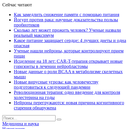
Сейчас читают
Как замедлить снижение памяти с помощью питания
Йогурт против рака: научные доказательства пользы
пробиотиков
Сколько лет может прожить человек? Ученые назвали
реальный максимум
Какое питание защищает сердце: 4 лучших диеты и одна
опасная
Ученые нашли нейроны, которые контролируют прием
пищи
Исцеление на 18 лет: CAR-T-терапия открывает новые
горизонты в лечении нейробластомы
Новые данные о роли BCAA в метаболизме скелетных
мышц
Новые вирусные угрозы: как человечеству
подготовиться к следующей пандемии
Революционная терапия: одно введение для контроля
холестерина на годы
Нейроны перегружаются: новая причина когнитивного
старения обнаружена
Медицина и наука
Навигация: