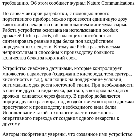
требованию. Об этом сообщает журнал
Nature
Communications
.
По словам авторов разработки, с помощью нового
портативного прибора можно произвести единичную дозу
какого-либо лекарства с использованием минимума сырья.
Работа устройства основана на использовании особых
дрожжей
Pichia
pastoris
, обладающих способностью
синтезировать разные виды белка под воздействием
определенных веществ. К тому же
Pichia
pastoris
весьма
неприхотливы и способны к производству большого
количества белка за короткий срок.
Устройство снабжено датчиками, которые контролирует
множество параметров (содержание кислорода, температура,
кислотность и т.д.), влияющих на поддержание условий,
оптимальных для роста клеточной ткани. При необходимости
в синтезе другого вида белка, раствор, в котором находятся
дрожжи, сливается через фильтр. В прибор добавляется
порция другого раствора, под воздействием которого дрожжи
приступают к производству необходимого вида белка.
Использование такой технологии дает возможность
оперативного перехода от создания одного лекарства к
другому.
Авторы изобретения уверены, что созданное ими устройство