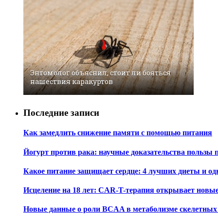
Энтомолог объяснил, стоит ли бояться
нашествия каракуртов
Последние записи
Как замедлить снижение памяти с помощью питания
Йогурт против рака: научные доказательства пользы 
Какое питание защищает сердце: 4 лучших диеты и од
Исцеление на 18 лет: CAR-T-терапия открывает новы
Новые данные о роли BCAA в метаболизме скелетны