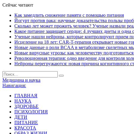
Сейчас читают
Как замедлить снижение памяти с помощью питания
Йогурт против рака: научные доказательства пользы про
Сколько лет может прожить человек? Ученые назвали ре
Какое питание защищает сердце: 4 лучших диеты и одна 
Ученые нашли нейроны, которые контролируют прием п
Исцеление на 18 лет: CAR-T-терапия открывает новые г
Новые данные о роли BCAA в метаболизме скелетных м
Новые вирусные угрозы: как человечеству подготовитьс
Революционная терапия: одно введение для контроля хол
Нейроны перегружаются: новая причина когнитивного с
Медицина и наука
Навигация:
ГЛАВНАЯ
НАУКА
ЗДОРОВЬЕ
ПСИХОЛОГИЯ
ДЕТИ
ПИТАНИЕ
КРАСОТА
ОБРАЗ ЖИЗНИ