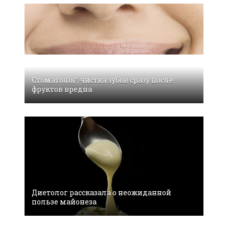
Стоматолог: чистка зубов сразу после
фруктов вредна
Диетолог рассказала о неожиданной
пользе майонеза