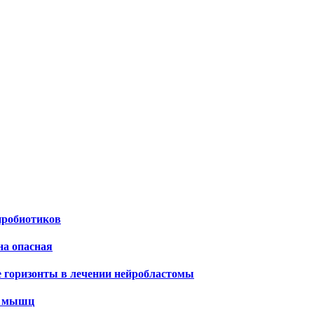
пробиотиков
на опасная
е горизонты в лечении нейробластомы
х мышц