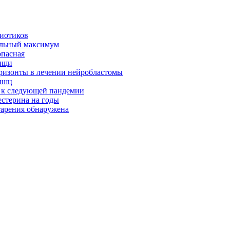
биотиков
альный максимум
опасная
ищи
оризонты в лечении нейробластомы
ышц
я к следующей пандемии
естерина на годы
тарения обнаружена