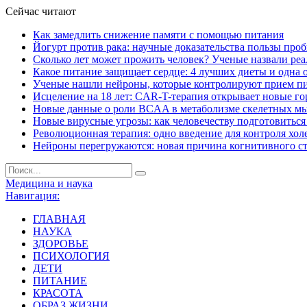
Сейчас читают
Как замедлить снижение памяти с помощью питания
Йогурт против рака: научные доказательства пользы про
Сколько лет может прожить человек? Ученые назвали ре
Какое питание защищает сердце: 4 лучших диеты и одна 
Ученые нашли нейроны, которые контролируют прием п
Исцеление на 18 лет: CAR-T-терапия открывает новые г
Новые данные о роли BCAA в метаболизме скелетных м
Новые вирусные угрозы: как человечеству подготовитьс
Революционная терапия: одно введение для контроля хол
Нейроны перегружаются: новая причина когнитивного с
Медицина и наука
Навигация:
ГЛАВНАЯ
НАУКА
ЗДОРОВЬЕ
ПСИХОЛОГИЯ
ДЕТИ
ПИТАНИЕ
КРАСОТА
ОБРАЗ ЖИЗНИ