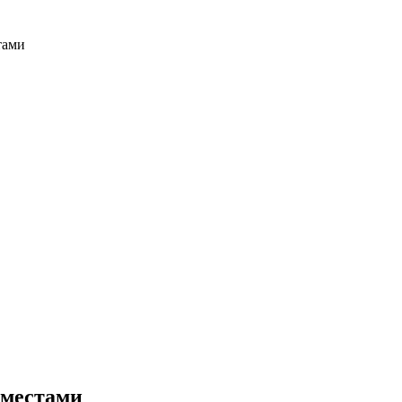
тами
 местами