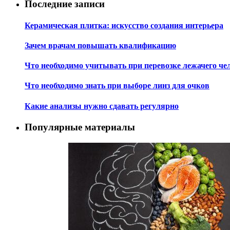
Последние записи
Керамическая плитка: искусство создания интерьера
Зачем врачам повышать квалификацию
Что необходимо учитывать при перевозке лежачего че
Что необходимо знать при выборе линз для очков
Какие анализы нужно сдавать регулярно
Популярные материалы