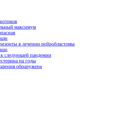
биотиков
альный максимум
опасная
ищи
оризонты в лечении нейробластомы
ышц
я к следующей пандемии
естерина на годы
тарения обнаружена