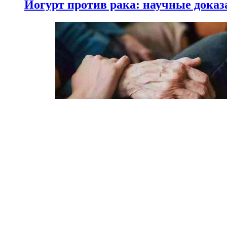
Йогурт против рака: научные доказ
НАУКА
18.02.2025
Сколько лет может прожить челове
Мы на одноклассниках
О ресурсе