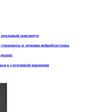
и реальный максимум
е горизонты в лечении нейробластомы
х мышц
ться к следующей пандемии