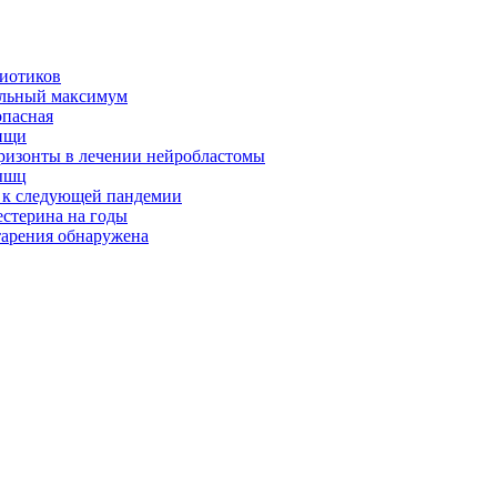
биотиков
альный максимум
опасная
ищи
оризонты в лечении нейробластомы
ышц
я к следующей пандемии
естерина на годы
тарения обнаружена