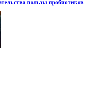
ательства пользы пробиотиков
к? Ученые назвали реальный максимум