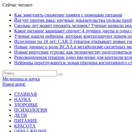
Сейчас читают
Как замедлить снижение памяти с помощью питания
Йогурт против рака: научные доказательства пользы про
Сколько лет может прожить человек? Ученые назвали ре
Какое питание защищает сердце: 4 лучших диеты и одна 
Ученые нашли нейроны, которые контролируют прием п
Исцеление на 18 лет: CAR-T-терапия открывает новые г
Новые данные о роли BCAA в метаболизме скелетных м
Новые вирусные угрозы: как человечеству подготовитьс
Революционная терапия: одно введение для контроля хол
Нейроны перегружаются: новая причина когнитивного с
Медицина и наука
Навигация:
ГЛАВНАЯ
НАУКА
ЗДОРОВЬЕ
ПСИХОЛОГИЯ
ДЕТИ
ПИТАНИЕ
КРАСОТА
ОБРАЗ ЖИЗНИ