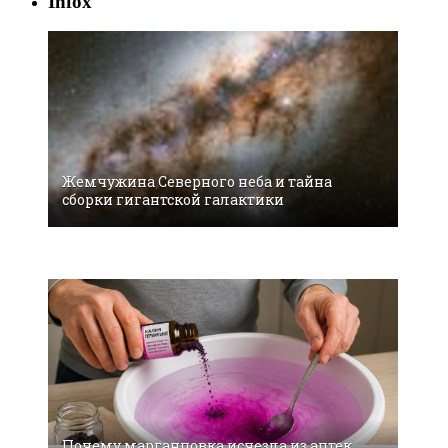
Infox
Жемчужина Северного неба и тайна
сборки гигантской галактики
Врач: половинки арбузов покупать не
стоит
Почему марганцовка исчезла из аптек