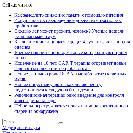
Сейчас читают
Как замедлить снижение памяти с помощью питания
Йогурт против рака: научные доказательства пользы
пробиотиков
Сколько лет может прожить человек? Ученые назвали
реальный максимум
Какое питание защищает сердце: 4 лучших диеты и одна
опасная
Ученые нашли нейроны, которые контролируют прием
пищи
Исцеление на 18 лет: CAR-T-терапия открывает новые
горизонты в лечении нейробластомы
Новые данные о роли BCAA в метаболизме скелетных
мышц
Новые вирусные угрозы: как человечеству
подготовиться к следующей пандемии
Революционная терапия: одно введение для контроля
холестерина на годы
Нейроны перегружаются: новая причина когнитивного
старения обнаружена
Медицина и наука
Навигация: