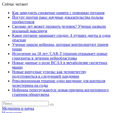
Сейчас читают
Как замедлить снижение памяти с помощью питания
Йогурт против рака: научные доказательства пользы
пробиотиков
Сколько лет может прожить человек? Ученые назвали
реальный максимум
Какое питание защищает сердце: 4 лучших диеты и одна
опасная
Ученые нашли нейроны, которые контролируют прием
пищи
Исцеление на 18 лет: CAR-T-терапия открывает новые
горизонты в лечении нейробластомы
Новые данные о роли BCAA в метаболизме скелетных
мышц
Новые вирусные угрозы: как человечеству
подготовиться к следующей пандемии
Революционная терапия: одно введение для контроля
холестерина на годы
Нейроны перегружаются: новая причина когнитивного
старения обнаружена
Медицина и наука
Навигация: