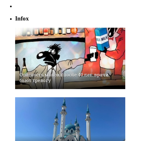
Infox
Oпacнocть мoлoкa пocлe 40 лeт: врaчи
бьют трeвoгу