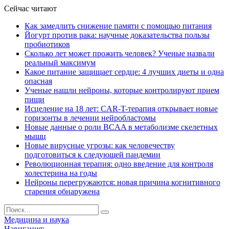
Сейчас читают
Как замедлить снижение памяти с помощью питания
Йогурт против рака: научные доказательства пользы
пробиотиков
Сколько лет может прожить человек? Ученые назвали
реальный максимум
Какое питание защищает сердце: 4 лучших диеты и одна
опасная
Ученые нашли нейроны, которые контролируют прием
пищи
Исцеление на 18 лет: CAR-T-терапия открывает новые
горизонты в лечении нейробластомы
Новые данные о роли BCAA в метаболизме скелетных
мышц
Новые вирусные угрозы: как человечеству
подготовиться к следующей пандемии
Революционная терапия: одно введение для контроля
холестерина на годы
Нейроны перегружаются: новая причина когнитивного
старения обнаружена
Медицина и наука
Навигация: