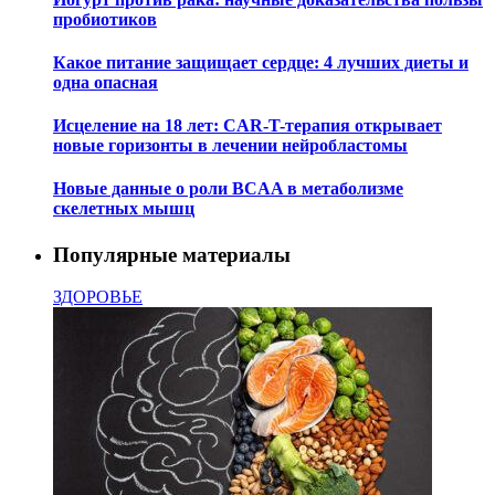
пробиотиков
Какое питание защищает сердце: 4 лучших диеты и
одна опасная
Исцеление на 18 лет: CAR-T-терапия открывает
новые горизонты в лечении нейробластомы
Новые данные о роли BCAA в метаболизме
скелетных мышц
Популярные материалы
ЗДОРОВЬЕ