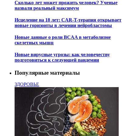
Сколько лет может прожить человек? Ученые
назвали реальный максимум
Исцеление на 18 лет: CAR-T-терапия открывает
новые горизонты в лечении нейробластомы
Новые данные о роли BCAA в метаболизме
скелетных мышц
Новые вирусные угрозы: как человечеству
подготовиться к следующей пандемии
Популярные материалы
ЗДОРОВЬЕ