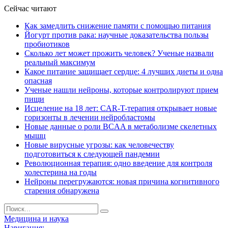
Сейчас читают
Как замедлить снижение памяти с помощью питания
Йогурт против рака: научные доказательства пользы
пробиотиков
Сколько лет может прожить человек? Ученые назвали
реальный максимум
Какое питание защищает сердце: 4 лучших диеты и одна
опасная
Ученые нашли нейроны, которые контролируют прием
пищи
Исцеление на 18 лет: CAR-T-терапия открывает новые
горизонты в лечении нейробластомы
Новые данные о роли BCAA в метаболизме скелетных
мышц
Новые вирусные угрозы: как человечеству
подготовиться к следующей пандемии
Революционная терапия: одно введение для контроля
холестерина на годы
Нейроны перегружаются: новая причина когнитивного
старения обнаружена
Медицина и наука
Навигация: