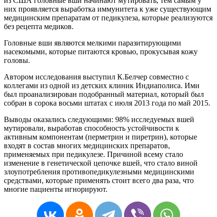
из США головные вши начинают мутировать, тем самым у
них проявляется выработка иммунитета к уже существующим
медицинским препаратам от педикулеза, которые реализуются
без рецепта медиков.
Головные вши являются мелкими паразитирующими
насекомыми, которые питаются кровью, прокусывая кожу
головы.
Автором исследования выступил К.Белчер совместно с
коллегами из одной из детских клиник Индиаполиса. Ими
был проанализирован подобранный материал, который был
собран в сорока восьми штатах с июля 2013 года по май 2015.
Выводы оказались следующими: 98% исследуемых вшей
мутировали, выработав способность устойчивости к
активным компонентам (перметрин и пиретрин), которые
входят в состав многих медицинских препаратов,
применяемых при педикулезе. Причиной всему стало
изменение в генетической цепочке вшей, что стало виной
злоупотребления противопедикулезными медицинскими
средствами, которые применять стоит всего два раза, что
многие пациенты игнорируют.