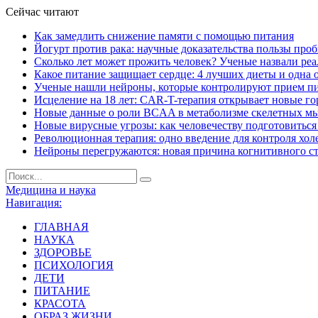
Сейчас читают
Как замедлить снижение памяти с помощью питания
Йогурт против рака: научные доказательства пользы про
Сколько лет может прожить человек? Ученые назвали ре
Какое питание защищает сердце: 4 лучших диеты и одна 
Ученые нашли нейроны, которые контролируют прием п
Исцеление на 18 лет: CAR-T-терапия открывает новые г
Новые данные о роли BCAA в метаболизме скелетных м
Новые вирусные угрозы: как человечеству подготовитьс
Революционная терапия: одно введение для контроля хол
Нейроны перегружаются: новая причина когнитивного с
Медицина и наука
Навигация:
ГЛАВНАЯ
НАУКА
ЗДОРОВЬЕ
ПСИХОЛОГИЯ
ДЕТИ
ПИТАНИЕ
КРАСОТА
ОБРАЗ ЖИЗНИ