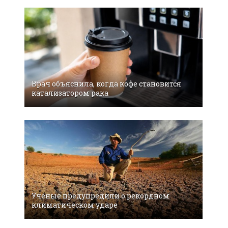
Врач объяснила, когда кофе становится
катализатором рака
Ученые предупредили о рекордном
климатическом ударе