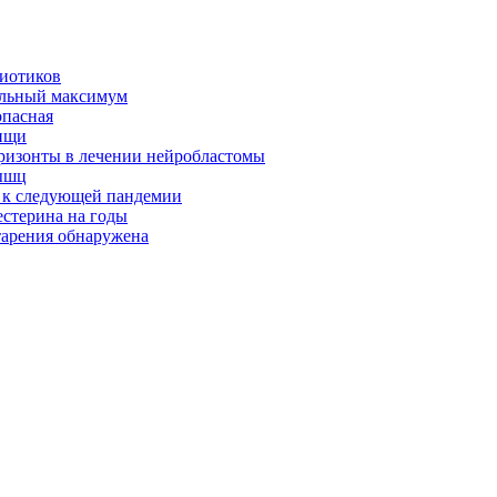
биотиков
альный максимум
опасная
ищи
оризонты в лечении нейробластомы
ышц
я к следующей пандемии
естерина на годы
тарения обнаружена