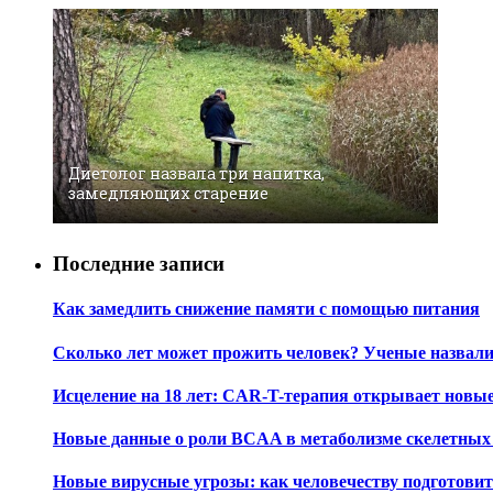
Диетолог назвала три напитка,
замедляющих старение
Последние записи
Как замедлить снижение памяти с помощью питания
Сколько лет может прожить человек? Ученые назвал
Исцеление на 18 лет: CAR-T-терапия открывает новы
Новые данные о роли BCAA в метаболизме скелетны
Новые вирусные угрозы: как человечеству подготови