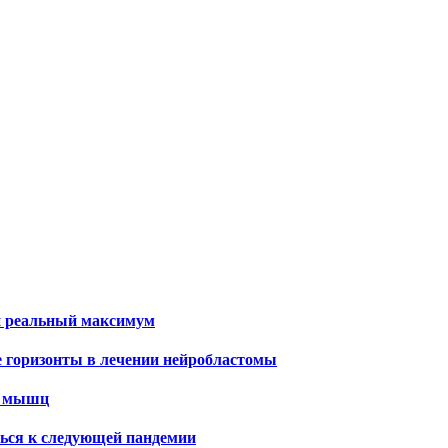
и реальный максимум
е горизонты в лечении нейробластомы
х мышц
ться к следующей пандемии