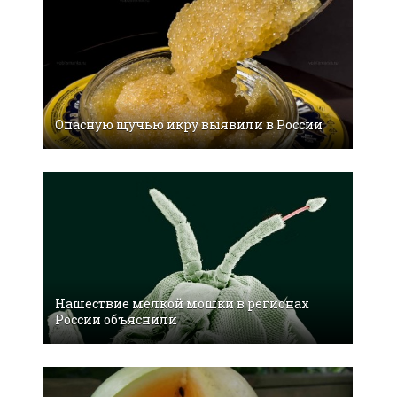
Опасную щучью икру выявили в России
Нашествие мелкой мошки в регионах
России объяснили