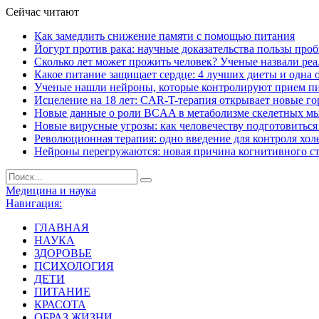
Сейчас читают
Как замедлить снижение памяти с помощью питания
Йогурт против рака: научные доказательства пользы про
Сколько лет может прожить человек? Ученые назвали ре
Какое питание защищает сердце: 4 лучших диеты и одна 
Ученые нашли нейроны, которые контролируют прием п
Исцеление на 18 лет: CAR-T-терапия открывает новые г
Новые данные о роли BCAA в метаболизме скелетных м
Новые вирусные угрозы: как человечеству подготовитьс
Революционная терапия: одно введение для контроля хол
Нейроны перегружаются: новая причина когнитивного с
Медицина и наука
Навигация:
ГЛАВНАЯ
НАУКА
ЗДОРОВЬЕ
ПСИХОЛОГИЯ
ДЕТИ
ПИТАНИЕ
КРАСОТА
ОБРАЗ ЖИЗНИ