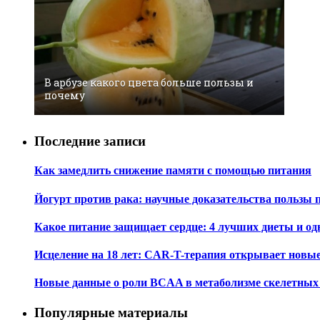
В арбузе какого цвета больше пользы и
почему
Последние записи
Как замедлить снижение памяти с помощью питания
Йогурт против рака: научные доказательства пользы 
Какое питание защищает сердце: 4 лучших диеты и од
Исцеление на 18 лет: CAR-T-терапия открывает новы
Новые данные о роли BCAA в метаболизме скелетны
Популярные материалы