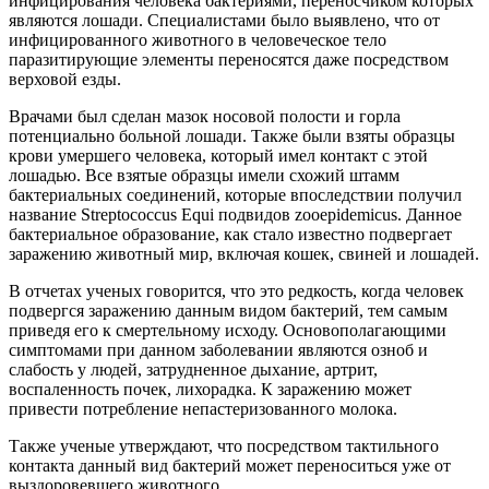
инфицирования
человека
бактериями
,
переносчиком
которых
являются
лошади
.
Специалистами
было
выявлено
,
что
от
инфицированного
животного
в
человеческое
тело
паразитирующие
элементы
переносятся
даже
посредством
верховой
езды
.
Врачами
был
сделан
мазок
носовой
полости
и
горла
потенциально
больной
лошади
.
Также
были
взяты
образцы
крови
умершего
человека
,
который
имел
контакт
с
этой
лошадью
.
Все
взятые
образцы
имели
схожий
штамм
бактериальных
соединений
,
которые
впоследствии
получил
название
Streptococcus
Equi
подвидов
zooepidemicus
.
Данное
бактериальное
образование
,
как
стало
известно
подвергает
заражению
животный
мир
,
включая
кошек
,
свиней
и
лошадей
.
В
отчетах
ученых
говорится
,
что
это
редкость
,
когда
человек
подвергся
заражению
данным
видом
бактерий
,
тем
самым
приведя
его
к
смертельному
исходу
.
Основополагающими
симптомами
при
данном
заболевании
являются
озноб
и
слабость
у
людей
,
затрудненное
дыхание
,
артрит
,
воспаленность
почек
,
лихорадка
.
К
заражению
может
привести
потребление
непастеризованного
молока
.
Также
ученые
утверждают
,
что
посредством
тактильного
контакта
данный
вид
бактерий
может
переноситься
уже
от
выздоровевшего
животного
.