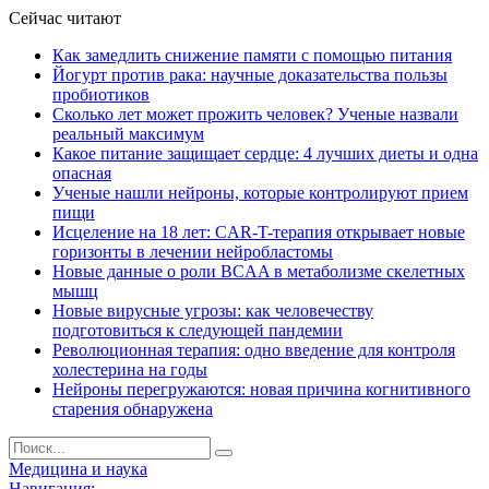
Сейчас читают
Как замедлить снижение памяти с помощью питания
Йогурт против рака: научные доказательства пользы
пробиотиков
Сколько лет может прожить человек? Ученые назвали
реальный максимум
Какое питание защищает сердце: 4 лучших диеты и одна
опасная
Ученые нашли нейроны, которые контролируют прием
пищи
Исцеление на 18 лет: CAR-T-терапия открывает новые
горизонты в лечении нейробластомы
Новые данные о роли BCAA в метаболизме скелетных
мышц
Новые вирусные угрозы: как человечеству
подготовиться к следующей пандемии
Революционная терапия: одно введение для контроля
холестерина на годы
Нейроны перегружаются: новая причина когнитивного
старения обнаружена
Медицина и наука
Навигация: