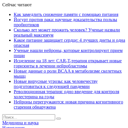
Сейчас читают
Как замедлить снижение памяти с помощью питания
Йогурт против рака: научные доказательства пользы
пробиотиков
Сколько лет может прожить человек? Ученые назвали
реальный максимум
Какое питание защищает сердце: 4 лучших диеты и одна
опасная
Ученые нашли нейроны, которые контролируют прием
пищи
Исцеление на 18 лет: CAR-T-терапия открывает новые
горизонты в лечении нейробластомы
Новые данные о роли BCAA в метаболизме скелетных
мышц
Новые вирусные угрозы: как человечеству
подготовиться к следующей пандемии
Революционная терапия: одно введение для контроля
холестерина на годы
Нейроны перегружаются: новая причина когнитивного
старения обнаружена
Медицина и наука
Навигация: