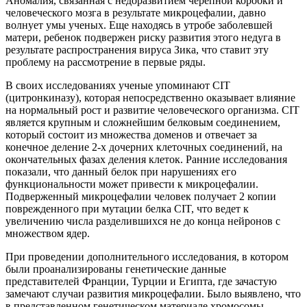
Аномалия, связанная с недоразвитием черепной коробки и
человеческого мозга в результате микроцефалии, давно
волнует умы ученых. Еще находясь в утробе заболевшей
матери, ребенок подвержен риску развития этого недуга в
результате распространения вируса Зика, что ставит эту
проблему на рассмотрение в первые ряды.
В своих исследованиях ученые упоминают CIT
(цитронкиназу), которая непосредственно оказывает влияние
на нормальный рост и развитие человеческого организма. CIT
является крупным и сложнейшим белковым соединением,
который состоит из множества доменов и отвечает за
конечное деление 2-х дочерних клеточных соединений, на
окончательных фазах деления клеток. Ранние исследования
показали, что данный белок при нарушениях его
функциональности может привести к микроцефалии.
Подверженный микроцефалии человек получает 2 копии
поврежденного при мутации белка CIT, что ведет к
увеличению числа разделившихся не до конца нейронов с
множеством ядер.
При проведении дополнительного исследования, в котором
были проанализированы генетические данные
представителей Франции, Турции и Египта, где зачастую
замечают случаи развития микроцефалии. Было выявлено, что
в представленном генетическом материале хромосомы