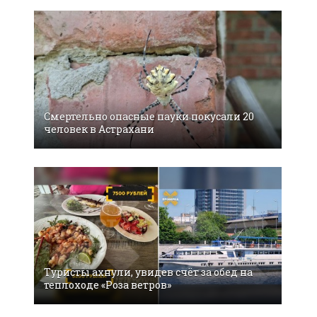
Смертельно опасные пауки покусали 20
человек в Астрахани
Туристы ахнули, увидев счёт за обед на
теплоходе «Роза ветров»