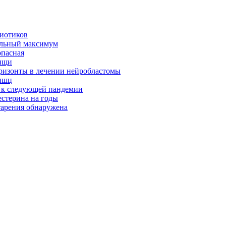
биотиков
альный максимум
опасная
ищи
оризонты в лечении нейробластомы
ышц
я к следующей пандемии
естерина на годы
тарения обнаружена