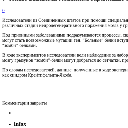
0
Исследователи из Соединенных штатов при помощи специальн
различных стадий
нейродегенеративного
поражения мозга у гр
Под
прионными
заболеваниями подразумеваются процессы, св
могут стать всевозможные мутации ген. “Больные” белки вступ
“зомби”
-белками
.
В ходе экспериментов исследователи вели наблюдение за ла
мозгу грызунов “зомби”
-белки
могут добраться до сетчатки, п
По словам исследователей, данные, полученные в ходе экспер
как синдром
Крейтпфельдта-Якоба
.
Комментарии закрыты
Infox