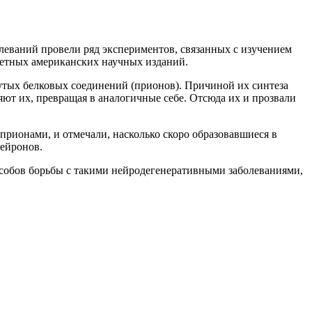
леваний провели ряд экспериментов, связанных с изучением
тетных американских научных изданий.
утых белковых соединений (
прионов
). Причиной их синтеза
яют их, превращая в аналогичные себе. Отсюда их и прозвали
прионами
, и отмечали, насколько скоро образовавшиеся в
нейронов.
особов борьбы с такими
нейродегенеративными
заболеваниями,