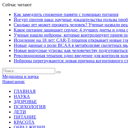
Сейчас читают
Как замедлить снижение памяти с помощью питания
Йогурт против рака: научные доказательства пользы про
Сколько лет может прожить человек? Ученые назвали ре
Какое питание защищает сердце: 4 лучших диеты и одна 
Ученые нашли нейроны, которые контролируют прием п
Исцеление на 18 лет: CAR-T-терапия открывает новые г
Новые данные о роли BCAA в метаболизме скелетных м
Новые вирусные угрозы: как человечеству подготовитьс
Революционная терапия: одно введение для контроля хол
Нейроны перегружаются: новая причина когнитивного с
Медицина и наука
Навигация:
ГЛАВНАЯ
НАУКА
ЗДОРОВЬЕ
ПСИХОЛОГИЯ
ДЕТИ
ПИТАНИЕ
КРАСОТА
ОБРАЗ ЖИЗНИ