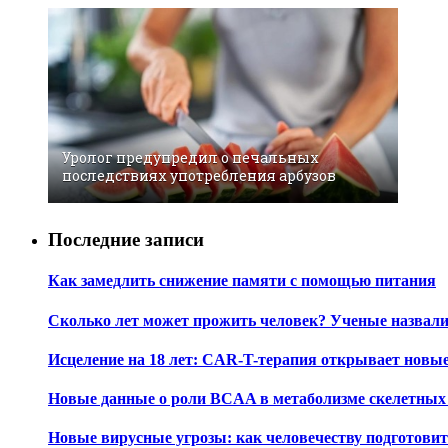
Уролог предупредил о печальных
последствиях употребления арбузов
Последние записи
Как замедлить снижение памяти с помощью питания
Сколько лет может прожить человек? Ученые назвал
Исцеление на 18 лет: CAR-T-терапия открывает новы
Новые данные о роли BCAA в метаболизме скелетны
Новые вирусные угрозы: как человечеству подготови