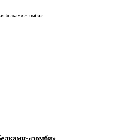
ия белками-«зомби»
белками-«зомби»