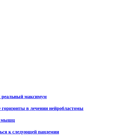
и реальный максимум
е горизонты в лечении нейробластомы
х мышц
ться к следующей пандемии