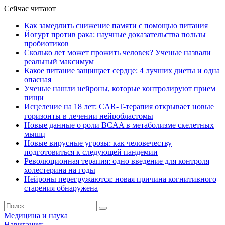
Сейчас читают
Как замедлить снижение памяти с помощью питания
Йогурт против рака: научные доказательства пользы
пробиотиков
Сколько лет может прожить человек? Ученые назвали
реальный максимум
Какое питание защищает сердце: 4 лучших диеты и одна
опасная
Ученые нашли нейроны, которые контролируют прием
пищи
Исцеление на 18 лет: CAR-T-терапия открывает новые
горизонты в лечении нейробластомы
Новые данные о роли BCAA в метаболизме скелетных
мышц
Новые вирусные угрозы: как человечеству
подготовиться к следующей пандемии
Революционная терапия: одно введение для контроля
холестерина на годы
Нейроны перегружаются: новая причина когнитивного
старения обнаружена
Медицина и наука
Навигация: