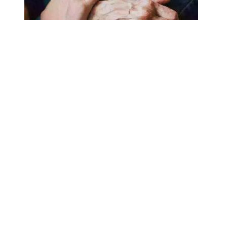
18.02.2025
Сколько лет может прожить
человек? Ученые назвали
реальный максимум
Мы на одноклассниках
О ресурсе
Редакция
Контакты
Политика конфиденциальности
Обратная связь