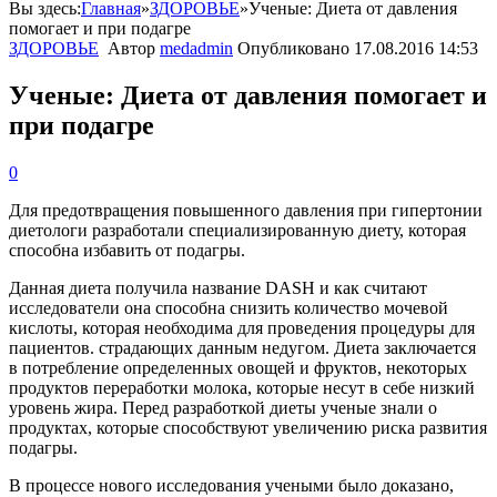
Вы здесь:
Главная
»
ЗДОРОВЬЕ
»
Ученые: Диета от давления
помогает и при подагре
ЗДОРОВЬЕ
Автор
medadmin
Опубликовано
17.08.2016 14:53
Ученые: Диета от давления помогает и
при подагре
0
Для
предотвращения
повышенного
давления
при
гипертонии
диетологи
разработали
специализированную
диету
,
которая
способна
избавить
от
подагры
.
Данная
диета
получила
название
DASH
и
как
считают
исследователи
она
способна
снизить
количество
мочевой
кислоты
,
которая
необходима
для
проведения
процедуры
для
пациентов
.
страдающих
данным
недугом
.
Диета
заключается
в
потребление
определенных
овощей
и
фруктов
,
некоторых
продуктов
переработки
молока
,
которые
несут
в
себе
низкий
уровень
жира
.
Перед
разработкой
диеты
ученые
знали
о
продуктах
,
которые
способствуют
увеличению
риска
развития
подагры
.
В
процессе
нового
исследования
учеными
было
доказано
,