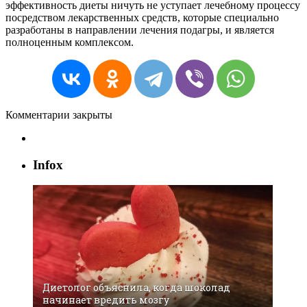
эффективность
диеты
ничуть
не
уступает
лечебному
процессу
посредством
лекарственных
средств
,
которые
специально
разработаны
в
направлении
лечения
подагры
,
и
является
полноценным
комплексом
.
Комментарии закрыты
Infox
Диетолог объяснила, когда шоколад
начинает вредить мозгу