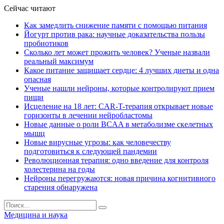
Сейчас читают
Как замедлить снижение памяти с помощью питания
Йогурт против рака: научные доказательства пользы
пробиотиков
Сколько лет может прожить человек? Ученые назвали
реальный максимум
Какое питание защищает сердце: 4 лучших диеты и одна
опасная
Ученые нашли нейроны, которые контролируют прием
пищи
Исцеление на 18 лет: CAR-T-терапия открывает новые
горизонты в лечении нейробластомы
Новые данные о роли BCAA в метаболизме скелетных
мышц
Новые вирусные угрозы: как человечеству
подготовиться к следующей пандемии
Революционная терапия: одно введение для контроля
холестерина на годы
Нейроны перегружаются: новая причина когнитивного
старения обнаружена
Медицина и наука