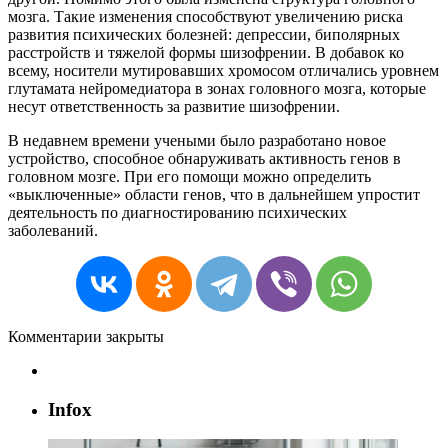
мозга
.
Такие
изменения
способствуют
увеличению
риска
развития
психических
болезней
:
депрессии
,
биполярных
расстройств
и
тяжелой
формы
шизофрении
.
В
добавок
ко
всему
,
носители
мутировавших
хромосом
отличались
уровнем
глутамата
нейромедиатора
в
зонах
головного
мозга
,
которые
несут
ответственность
за
развитие
шизофрении
.
В
недавнем
времени
учеными
было
разработано
новое
устройство
,
способное
обнаруживать
активность
генов
в
головном
мозге
.
При
его
помощи
можно
определить
«
выключенные
»
области
генов
,
что
в
дальнейшем
упростит
деятельность
по
диагностированию
психических
заболеваний
.
Комментарии закрыты
Infox