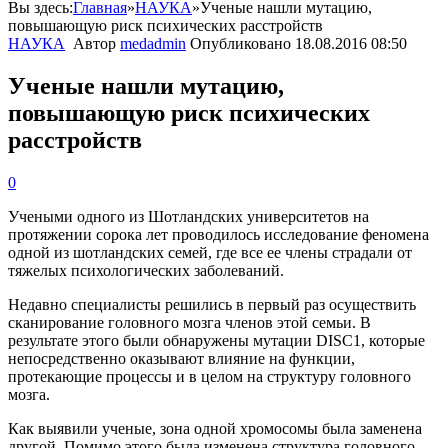
Вы здесь:
Главная
»
НАУКА
»
Ученые нашли мутацию,
повышающую риск психических расстройств
НАУКА
Автор
medadmin
Опубликовано
18.08.2016 08:50
Ученые нашли мутацию,
повышающую риск психических
расстройств
0
Учеными
одного
из
Шотландских
университетов
на
протяжении
сорока
лет
проводилось
исследование
феномена
одной
из
шотландских
семей
,
где
все
ее
члены
страдали
от
тяжелых
психологических
заболеваний
.
Недавно
специалисты
решились
в
первый
раз
осуществить
сканирование
головного
мозга
членов
этой
семьи
.
В
результате
этого
были
обнаружены
мутации
DISC1
,
которые
непосредственно
оказывают
влияние
на
функции
,
протекающие
процессы
и
в
целом
на
структуру
головного
мозга
.
Как
выявили
ученые
,
зона
одной
хромосомы
была
заменена
другой
.
Помимо
этого
была
изменена
структура
головного