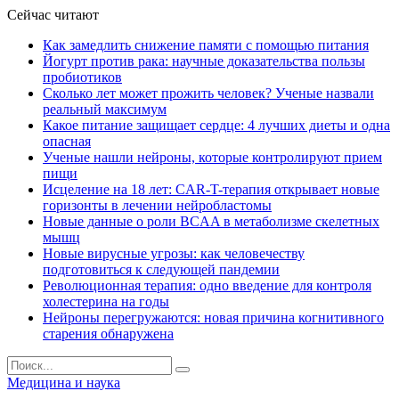
Сейчас читают
Как замедлить снижение памяти с помощью питания
Йогурт против рака: научные доказательства пользы
пробиотиков
Сколько лет может прожить человек? Ученые назвали
реальный максимум
Какое питание защищает сердце: 4 лучших диеты и одна
опасная
Ученые нашли нейроны, которые контролируют прием
пищи
Исцеление на 18 лет: CAR-T-терапия открывает новые
горизонты в лечении нейробластомы
Новые данные о роли BCAA в метаболизме скелетных
мышц
Новые вирусные угрозы: как человечеству
подготовиться к следующей пандемии
Революционная терапия: одно введение для контроля
холестерина на годы
Нейроны перегружаются: новая причина когнитивного
старения обнаружена
Медицина и наука