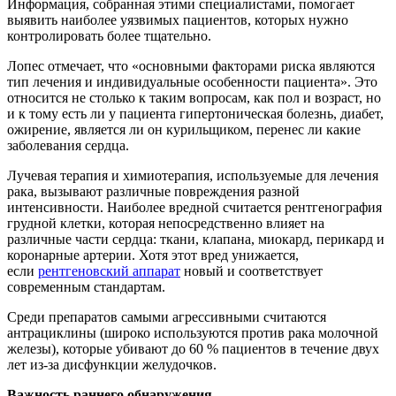
Информация, собранная этими специалистами, помогает
выявить наиболее уязвимых пациентов, которых нужно
контролировать более тщательно.
Лопес отмечает, что «основными факторами риска являются
тип лечения и индивидуальные особенности пациента». Это
относится не столько к таким вопросам, как пол и возраст, но
и к тому есть ли у пациента гипертоническая болезнь, диабет,
ожирение, является ли он курильщиком, перенес ли какие
заболевания сердца.
Лучевая терапия и химиотерапия, используемые для лечения
рака, вызывают различные повреждения разной
интенсивности. Наиболее вредной считается рентгенография
грудной клетки, которая непосредственно влияет на
различные части сердца: ткани, клапана, миокард, перикард и
коронарные артерии. Хотя этот вред унижается,
если
рентгеновский аппарат
новый и соответствует
современным стандартам.
Среди препаратов самыми агрессивными считаются
антрациклины (широко используются против рака молочной
железы), которые убивают до 60 % пациентов в течение двух
лет из-за дисфункции желудочков.
Важность раннего обнаружения