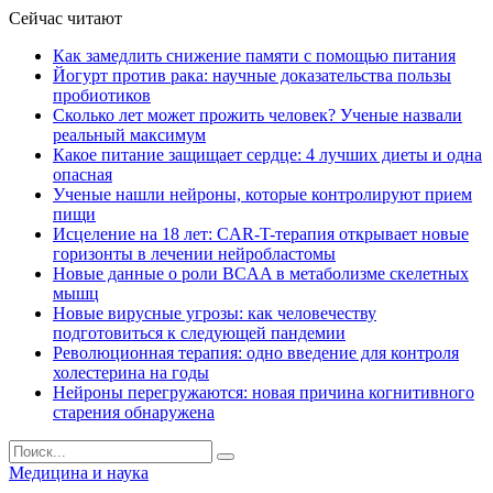
Сейчас читают
Как замедлить снижение памяти с помощью питания
Йогурт против рака: научные доказательства пользы
пробиотиков
Сколько лет может прожить человек? Ученые назвали
реальный максимум
Какое питание защищает сердце: 4 лучших диеты и одна
опасная
Ученые нашли нейроны, которые контролируют прием
пищи
Исцеление на 18 лет: CAR-T-терапия открывает новые
горизонты в лечении нейробластомы
Новые данные о роли BCAA в метаболизме скелетных
мышц
Новые вирусные угрозы: как человечеству
подготовиться к следующей пандемии
Революционная терапия: одно введение для контроля
холестерина на годы
Нейроны перегружаются: новая причина когнитивного
старения обнаружена
Медицина и наука