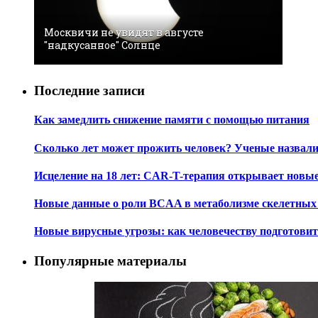
Москвичи не увидят в августе
"надкусанное" Солнце
Последние записи
Как замедлить снижение памяти с помощью питания
Сколько лет может прожить человек? Ученые назвал
Исцеление на 18 лет: CAR-T-терапия открывает новы
Новые данные о роли BCAA в метаболизме скелетны
Новые вирусные угрозы: как человечеству подготови
Популярные материалы