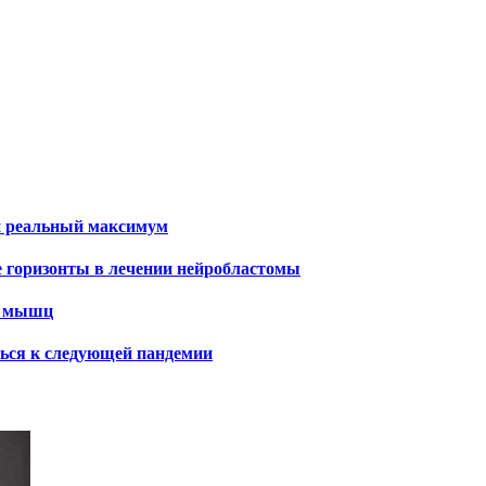
и реальный максимум
е горизонты в лечении нейробластомы
х мышц
ться к следующей пандемии