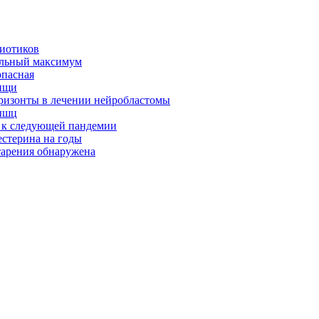
биотиков
альный максимум
опасная
ищи
оризонты в лечении нейробластомы
ышц
я к следующей пандемии
естерина на годы
тарения обнаружена