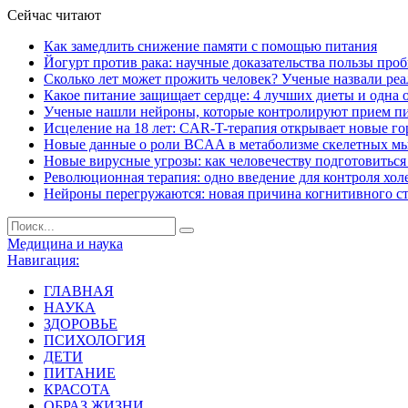
Сейчас читают
Как замедлить снижение памяти с помощью питания
Йогурт против рака: научные доказательства пользы про
Сколько лет может прожить человек? Ученые назвали ре
Какое питание защищает сердце: 4 лучших диеты и одна 
Ученые нашли нейроны, которые контролируют прием п
Исцеление на 18 лет: CAR-T-терапия открывает новые г
Новые данные о роли BCAA в метаболизме скелетных м
Новые вирусные угрозы: как человечеству подготовитьс
Революционная терапия: одно введение для контроля хол
Нейроны перегружаются: новая причина когнитивного с
Медицина и наука
Навигация:
ГЛАВНАЯ
НАУКА
ЗДОРОВЬЕ
ПСИХОЛОГИЯ
ДЕТИ
ПИТАНИЕ
КРАСОТА
ОБРАЗ ЖИЗНИ