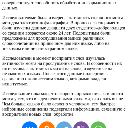
совершенствует
способность
обработки
информационных
данных
.
Исследователями
была
измерена
активность
головного
мозга
методом
электроэнцефалографии
.
В
процессе
эксперимента
были
изучены
данные
двадцати
двух
студентов
–
добровольцев
со
средним
возрастом
около
24
лет
.
Подопытным
были
предложены
для
прослушивания
записи
различных
словосочетаний
на
привычном
для
них
языке
,
либо
на
знакомом
или
нет
иностранном
языке
.
Исследователи
в
момент
восприятия
слов
изучалась
активность
мозга
на
прослушанные
слова
.
В
особенности
их
интересовала
активность
мозга
на
слова
,
озвученные
на
незнакомых
языках
.
После
этого
данные
подверглись
сравнению
с
количеством
языков
,
которыми
владели
испытуемые
.
Исследование
показало
,
что
скорость
проявления
активности
мозга
у
тех
,
кто
владел
некоторыми
языками
,
оказалась
выше
.
Чем
больше
языков
было
освоено
человеком
,
тем
быстрее
нейронные
соединения
подвергали
информацию
,
связанную
с
восприятием
новых
слов
,
обработке
.