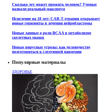
Сколько лет может прожить человек? Ученые
назвали реальный максимум
Исцеление на 18 лет: CAR-T-терапия открывает
новые горизонты в лечении нейробластомы
Новые данные о роли BCAA в метаболизме
скелетных мышц
Новые вирусные угрозы: как человечеству
подготовиться к следующей пандемии
Популярные материалы
ЗДОРОВЬЕ