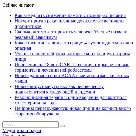
Сейчас читают
Как замедлить снижение памяти с помощью питания
Йогурт против рака: научные доказательства пользы
пробиотиков
Сколько лет может прожить человек? Ученые назвали
реальный максимум
Какое питание защищает сердце: 4 лучших диеты и одна
опасная
Ученые нашли нейроны, которые контролируют прием
пищи
Исцеление на 18 лет: CAR-T-терапия открывает новые
горизонты в лечении нейробластомы
Новые данные о роли BCAA в метаболизме скелетных
мышц
Новые вирусные угрозы: как человечеству
подготовиться к следующей пандемии
Революционная терапия: одно введение для контроля
холестерина на годы
Нейроны перегружаются: новая причина когнитивного
старения обнаружена
Медицина и наука
Навигация: