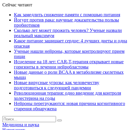
Сейчас читают
Как замедлить снижение памяти с помощью питания
Йогурт против рака: научные доказательства пользы
пробиотиков
Сколько лет может прожить человек? Ученые назвали
реальный максимум
Какое питание защищает сердце: 4 лучших диеты и одна
опасная
Ученые нашли нейроны, которые контролируют прием
пищи
Исцеление на 18 лет: CAR-T-терапия открывает новые
горизонты в лечении нейробластомы
Новые данные о роли BCAA в метаболизме скелетных
мышц
Новые вирусные угрозы: как человечеству
подготовиться к следующей пандемии
Революционная терапия: одно введение для контроля
холестерина на годы
Нейроны перегружаются: новая причина когнитивного
старения обнаружена
Медицина и наука
Навигация: