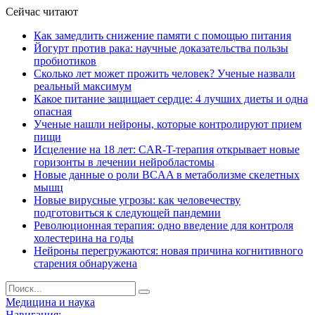
Сейчас читают
Как замедлить снижение памяти с помощью питания
Йогурт против рака: научные доказательства пользы
пробиотиков
Сколько лет может прожить человек? Ученые назвали
реальный максимум
Какое питание защищает сердце: 4 лучших диеты и одна
опасная
Ученые нашли нейроны, которые контролируют прием
пищи
Исцеление на 18 лет: CAR-T-терапия открывает новые
горизонты в лечении нейробластомы
Новые данные о роли BCAA в метаболизме скелетных
мышц
Новые вирусные угрозы: как человечеству
подготовиться к следующей пандемии
Революционная терапия: одно введение для контроля
холестерина на годы
Нейроны перегружаются: новая причина когнитивного
старения обнаружена
Медицина и наука
Навигация: