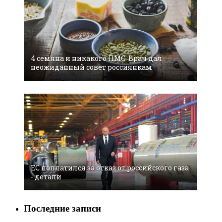
4 семянa и никакого ПМС. Врач дал
неожиданный совет россиянкам
EC поплатился за отказ от российского газа
- детали
Последние записи