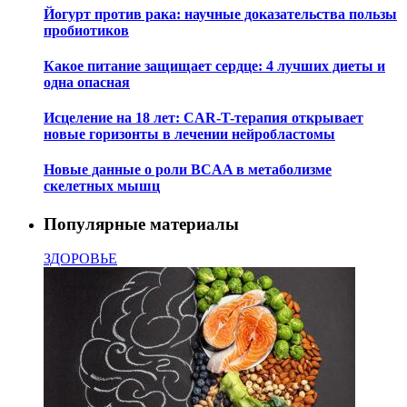
Йогурт против рака: научные доказательства пользы
пробиотиков
Какое питание защищает сердце: 4 лучших диеты и
одна опасная
Исцеление на 18 лет: CAR-T-терапия открывает
новые горизонты в лечении нейробластомы
Новые данные о роли BCAA в метаболизме
скелетных мышц
Популярные материалы
ЗДОРОВЬЕ