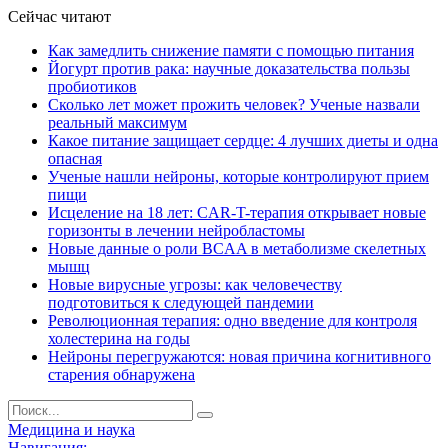
Сейчас читают
Как замедлить снижение памяти с помощью питания
Йогурт против рака: научные доказательства пользы
пробиотиков
Сколько лет может прожить человек? Ученые назвали
реальный максимум
Какое питание защищает сердце: 4 лучших диеты и одна
опасная
Ученые нашли нейроны, которые контролируют прием
пищи
Исцеление на 18 лет: CAR-T-терапия открывает новые
горизонты в лечении нейробластомы
Новые данные о роли BCAA в метаболизме скелетных
мышц
Новые вирусные угрозы: как человечеству
подготовиться к следующей пандемии
Революционная терапия: одно введение для контроля
холестерина на годы
Нейроны перегружаются: новая причина когнитивного
старения обнаружена
Медицина и наука
Навигация: